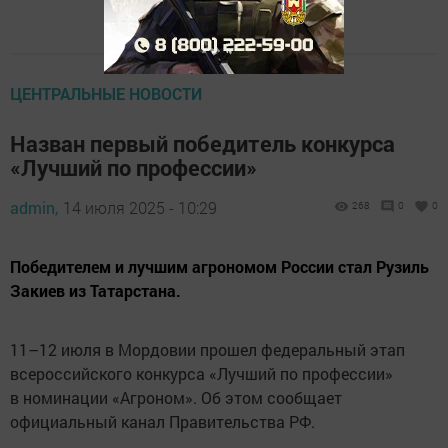
ЦЕНТРАЛЬНЫЕ НОВОСТИ
Назван первый победитель конкурса
«Лучший по профессии»
admin,
14 июля 2025 - 10:29
268
0
0
Победителем и лучшим агрономом России стал Рузиль
Закиев из Татарстана.
11–12 июля в Мордовии прошел федеральный этап
всероссийского конкурса «Лучший по профессии»
в номинации «Агроном». Об этом сообщает
официальный канал Правительства РФ.