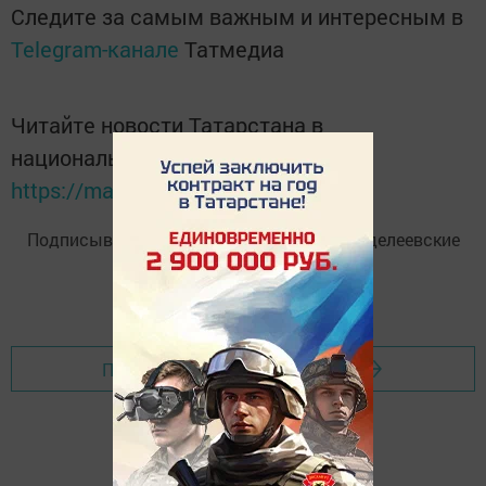
Следите за самым важным и интересным в
Telegram-канале
Татмедиа
Читайте новости Татарстана в
национальном мессенджере MАХ:
https://max.ru/tatmedia
Подписывайтесь на
Telegram-канал
«Менделеевские
новости»
Перейти на страницу новости