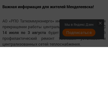
Важная информация для жителей Менделеевска!
АО «РПО Таткоммунэнерго» информирует о временном
Мы в Яндекс Дзен
прекращении работы центральной котельной города.
С
14 июля по 3 августа
будет проводиться плановый
Подписаться
профилактический ремонт тепловых установок и
централизованных сетей теплоснабжения.
В указанный период горожанам следует быть
готовыми к временному отключению отопления и
горячего водоснабжения. Данные меры необходимы
для обеспечения надежной и бесперебойной работы
оборудования в предстоящем отопительном сезоне.