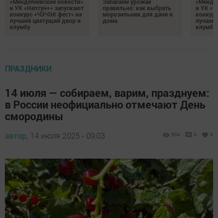
«Менделеевские новости»
Запасаем урожай
«Мендел
и УК «Нептун+» запускают
правильно: как выбрать
и УК «Н
конкурс «ЧЭЧЭК фест» на
морозильник для дачи и
конкурс
лучший цветущий двор и
дома
лучший
клумбу
клумбу
ПРАЗДНИКИ
14 июля — собираем, варим, празднуем:
в России неофициально отмечают День
смородины
автор,
14 июля 2025 - 09:03
534
0
0