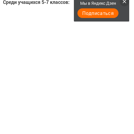
Среди учащихся 5-7 классов:
Мы в Яндекс Дзен
Подписаться
1 место ‒ Алина Нуретдинова (Бизякинская школа)
2 место ‒ Камилла Садыкова (гимназия №1)
3 место ‒ Ксения Гудовских (гимназия №1)
Следите за самым важным и интересным в