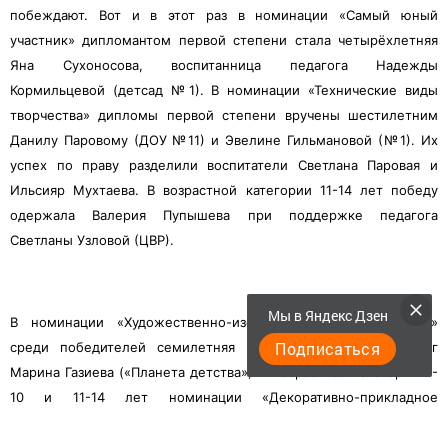
побеждают. Вот и в этот раз в номинации «Самый юный
участник» дипломантом первой степени стала четырёхлетняя
Яна Сухоносова, воспитанница педагога Надежды
Кормильцевой (детсад №1). В номинации «Технические виды
творчества» дипломы первой степени вручены шестилетним
Данилу Паровому (ДОУ №11) и Эвелине Гильмановой (№1). Их
успех по праву разделили воспитатели Светлана Паровая и
Ильсияр Мухтаева. В возрастной категории 11-14 лет победу
одержала Валерия Пупышева при поддержке педагога
Светланы Узловой (ЦВР).
Мы в Яндекс Дзен
В номинации «Художественно-изобразительное творчество»
Подписаться
среди победителей семилетняя Милана Фёдорова, педагог
Марина Газиева («Планета детства»). В возрастной категории 6-
10 и 11-14 лет номинации «Декоративно-прикладное
творчество» дипломами первой степени отмечены Полина
Петрова и Ангелина Климцева (детсад №11 и школа №1). В их