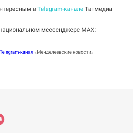
интересным в
Telegram-канале
Татмедиа
в национальном мессенджере MАХ:
Telegram-канал
«Менделеевские новости»