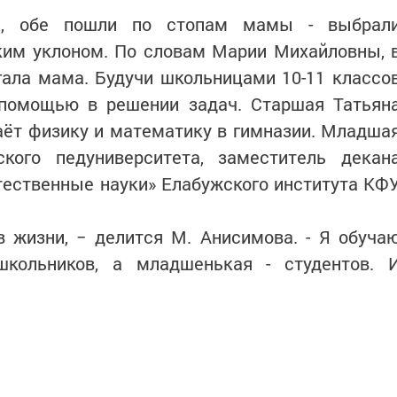
й, обе пошли по стопам мамы - выбрал
ским уклоном. По словам Марии Михайловны, 
гала мама. Будучи школьницами 10-11 классо
 помощью в решении задач. Старшая Татьян
аёт физику и математику в гимназии. Младша
кого педуниверситета, заместитель декан
ественные науки» Елабужского института КФУ
в жизни, − делится М. Анисимова. - Я обуча
школьников, а младшенькая - студентов. 