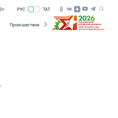
8+
РУС
ТАТ
Происшествия
Новости Госавтоинспекции
0