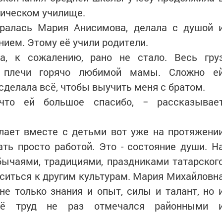
ическом училище.
бралась Мария Анисимова, делала с душой 
ием. Этому её учили родители.
, к сожалению, рано не стало. Весь гру
е плечи горячо любимой мамы. Сложно е
 сделала всё, чтобы выучить меня с братом.
что ей большое спасибо, − рассказывае
лает вместе с детьми вот уже на протяжени
ать просто работой. Это - состояние души. Н
бычаями, традициями, праздниками татарског
оситься к другим культурам. Мария Михайловн
е только знания и опыт, силы и талант, но 
 Её труд не раз отмечался районными 