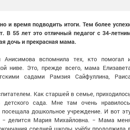
 но и время подводить итоги. Тем более успех
. В 55 лет это отличный педагог с 34-летни
ая дочь и прекрасная мама.
 Анисимова вспомнила тех, кто помогал 
ой ниве. Это, прежде всего, мама Елизавет
етскими садами Рамзия Сайфуллина, Раис
оспитателем. Как старшей в семье, приходилос
 детского сада. Мне там очень нравилось
е посещала дошкольное учреждение. И вот эт
, − делится Мария Михайловна. − Мама мен
окончания средней школы учёбу продолжила 