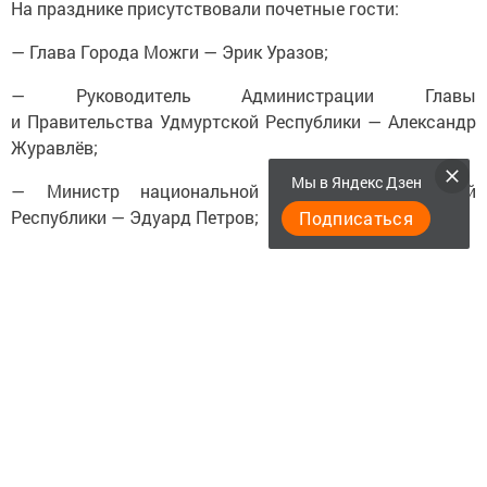
На празднике присутствовали почетные гости:
— Глава Города Можги — Эрик Уразов;
— Руководитель Администрации Главы
и Правительства Удмуртской Республики — Александр
Журавлёв;
Мы в Яндекс Дзен
— Министр национальной политики Удмуртской
Республики — Эдуард Петров;
Подписаться
— Заместитель Главы города Менделеевска,
Заместитель Председателя Совета города — Наиль
Сулейманов;
— Депутат Государственного Совета Удмуртской
Республики, Почётный гражданин города Можги —