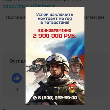
https://max.ru/tatmedia
Подписывайтесь на
Telegram-канал
«Менделеевские
новости»
Оставляйте реакции
0
0
0
0
0