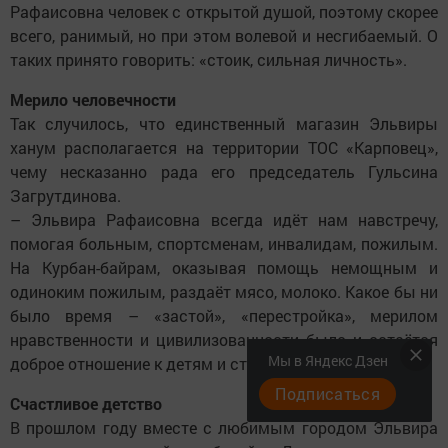
Рафаисовна человек с открытой душой, поэтому скорее
всего, ранимый, но при этом волевой и несгибаемый. О
таких принято говорить: «стоик, сильная личность».
Мерило человечности
Так случилось, что единственный магазин Эльвиры
ханум располагается на территории ТОС «Карповец»,
чему несказанно рада его председатель Гульсина
Загрутдинова.
– Эльвира Рафаисовна всегда идёт нам навстречу,
помогая больным, спортсменам, инвалидам, пожилым.
На Курбан-байрам, оказывая помощь немощным и
одиноким пожилым, раздаёт мясо, молоко. Какое бы ни
было время – «застой», «перестройка», мерилом
нравственности и цивилизованности было и остаётся
Мы в Яндекс Дзен
доброе отношение к детям и старикам.
Подписаться
Счастливое детство
В прошлом году вместе с любимым городом Эльвира