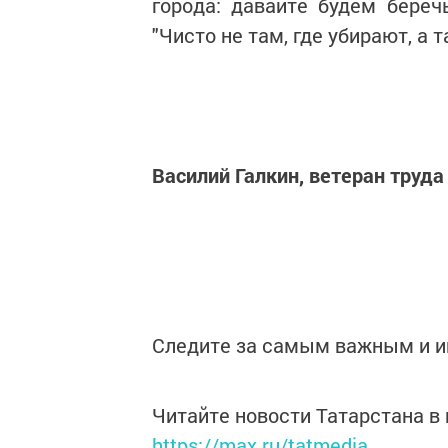
города: давайте будем береч
"Чисто не там, где убирают, а т
Василий Галкин, ветеран труда
Следите за самым важным и 
Читайте новости Татарстана 
https://max.ru/tatmedia