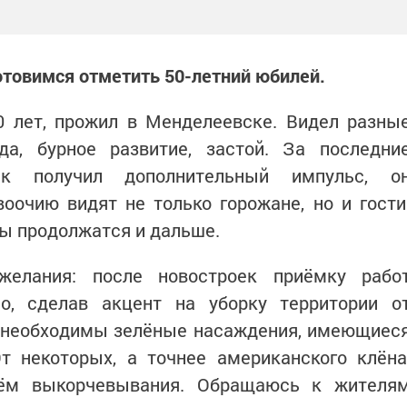
готовимся отметить 50-летний юбилей.
0 лет, прожил в Менделеевске. Видел разны
да, бурное развитие, застой. За последни
ск получил дополнительный импульс, о
оочию видят не только горожане, но и гости
ы продолжатся и дальше.
желания: после новостроек приёмку рабо
о, сделав акцент на уборку территории о
у необходимы зелёные насаждения, имеющиес
т некоторых, а точнее американского клёна
тём выкорчевывания. Обращаюсь к жителя