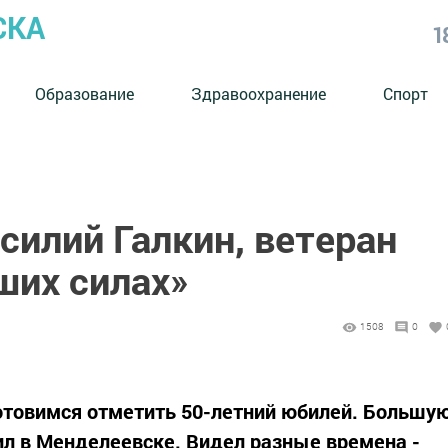
СКА
1
Образование
Здравоохранение
Спорт
силий Галкин, ветеран
аших силах»
1508
0
готовимся отметить 50-летний юбилей. Большу
жил в Менделеевске. Видел разные времена -