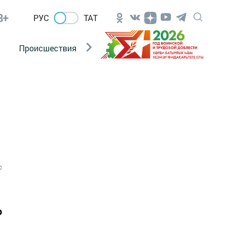
8+
РУС
ТАТ
Происшествия
Новости Госавтоинспекции
0
ю