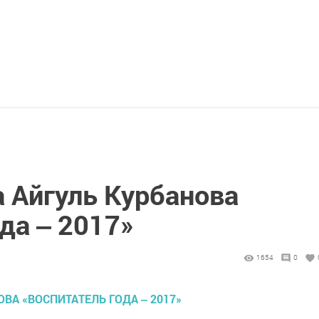
 Айгуль Курбанова
да ‒ 2017»
1654
0