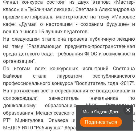
Финал конкурса состоял из двух этапов: «Мастер-
класс» и «Публичная лекция». Светлана Александровна
продемонстрировала мастер-класс на тему «Мировое
кафе: «Думая о настоящем - сохраним будущее» и
вошла в число 15 лучших педагогов.
На следующем этапе она провела публичную лекцию
на тему "Развивающая предметно-пространственная
среда детского сада: требования ФГОС и возможности
организации".
По итогам всех конкурсных испытаний Светлана
Байкова стала лауреатом республиканского
профессионального конкурса "Воспитатель года -2017".
На протяжении всего соревнования ее поддерживали и
сопровождали заместитель начальника по
дошкольному образованию МКУ "Управления
Мы в Яндекс Дзен
образования Менделеевского муниципального района
РТ" Минигулова Эльвера и старший воспитатель
Подписаться
МБДОУ №10 "Рябинушка" Абрамова Эльвира.