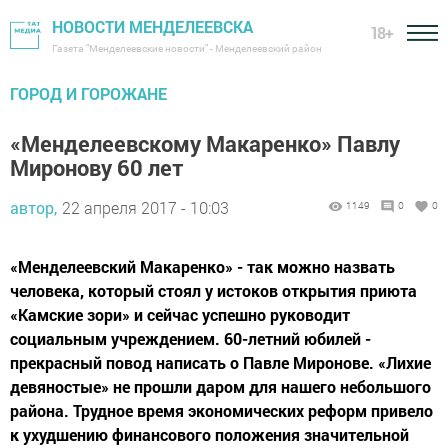
НОВОСТИ МЕНДЕЛЕЕВСКА
18+
Газета "Менделеевские новости" - Менделеевский район
ГОРОД И ГОРОЖАНЕ
«Менделеевскому Макаренко» Павлу
Миронову 60 лет
автор,
22 апреля 2017 - 10:03
1149
0
0
«Менделеевский Макаренко» - так можно назвать
человека, который стоял у истоков открытия приюта
«Камские зори» и сейчас успешно руководит
социальным учреждением. 60-летний юбилей -
прекрасный повод написать о Павле Миронове. «Лихие
девяностые» не прошли даром для нашего небольшого
района. Трудное время экономических реформ привело
к ухудшению финансового положения значительной