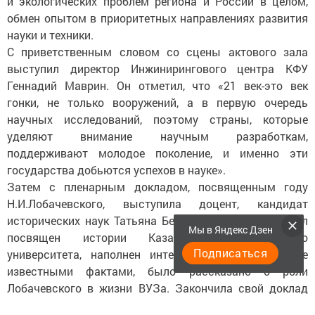
и экологических проблем региона и России в целом,
обмен опытом в приоритетных направлениях развития
науки и техники.
С приветственным словом со сцены актового зала
выступил директор Инжинирингового центра КФУ
Геннадий Маврин. Он отметил, что «21 век-это век
гонки, не только вооружений, а в первую очередь
научных исследований, поэтому страны, которые
уделяют внимание научным разработкам,
поддерживают молодое поколение, и именно эти
государства добьются успехов в науке».
Затем с пленарным докладом, посвященным году
Н.И.Лобачевского, выступила доцент, кандидат
исторических наук Татьяна Бессонова. Ее доклад был
Мы в Яндекс Дзен
посвящен истории Казанского Федерального
Подписаться
университета, наполнен интересными и многим не
известными фактами, было рассказано о роли
Лобачевского в жизни ВУЗа. Закончила свой доклад
Татьяна Бессонова строками из стихотворения Евгения