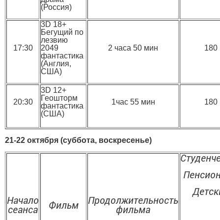
(Россия)
3D 18+
Бегущий по
лезвию
17:30
2049
2 часа 50 мин
180
фантастика
(Англия,
США)
3D 12+
Геошторм
20:30
1час 55 мин
180
фантастика
(США)
21-22 октября (суббота, воскресенье)
Студенч
Пенсио
Детск
Начало
Продолжительность
Фильм
сеанса
фильма