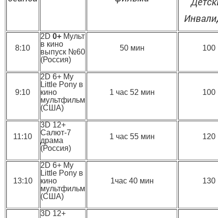
Детск
Инвали
2D
0+
Мульт
в кино
8:10
50 мин
100
выпуск №60
(Россия)
2D 6+ My
Little Pony в
9:10
кино
1 час 52 мин
100
мультфильм
(США)
3D 12+
Салют-7
11:10
1 час 55 мин
120
драма
(Россия)
2D 6+ My
Little Pony в
13:10
кино
1час 40 мин
130
мультфильм
(США)
3D 12+