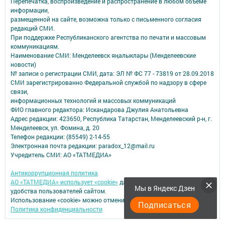
Перепечатка, воспроизведение и распространение в любом объеме
информации,
размещенной на сайте, возможна только с письменного согласия
редакций СМИ.
При поддержке Республиканского агентства по печати и массовым
коммуникациям.
Наименование СМИ: Менделеевск яӊалыклары (Менделеевские
новости)
№ записи о регистрации СМИ, дата: ЭЛ № ФС 77 - 73819 от 28.09.2018
СМИ зарегистрированно Федеральной службой по надзору в сфере
связи,
информационных технологий и массовых коммуникаций
ФИО главного редактора: Искандарова Джулия Анатольевна
Адрес редакции: 423650, Республика Татарстан, Менделеевский р-н, г.
Менделеевск, ул. Фомина, д. 20
Телефон редакции: (85549) 2-14-55
Электронная почта редакции: paradox_12@mail.ru
Учредитель СМИ: АО «ТАТМЕДИА»
Антикоррупционная политика
АО «ТАТМЕДИА» использует «cookie»
для персонализации сервисов и
Мы в Яндекс Дзен
удобства пользователей сайтом.
Использование «cookie» можно отменить в настройках браузера.
Подписаться
Политика конфиденциальности