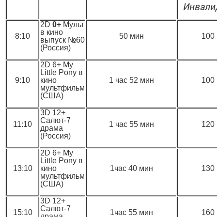
Инвали
2D
0+
Мульт
в кино
8:10
50 мин
100
выпуск №60
(Россия)
2D 6+ My
Little Pony в
9:10
кино
1 час 52 мин
100
мультфильм
(США)
3D 12+
Салют-7
11:10
1 час 55 мин
120
драма
(Россия)
2D 6+ My
Little Pony в
13:10
кино
1час 40 мин
130
мультфильм
(США)
3D 12+
Салют-7
15:10
1час 55 мин
160
драма