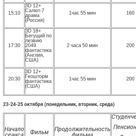
3D 12+
Салют-7
15:10
1час 55 мин
160
драма
(Россия)
3D 18+
Бегущий по
лезвию
17:30
2049
2 часа 50 мин
200
фантастика
(Англия,
США)
3D 12+
Геошторм
20:30
1час 55 мин
200
фантастика
(США)
23-24-25 октября (понедельник, вторник, среда)
Студенч
Пенсио
Начало
Продолжительность
Фильм
сеанса
фильма