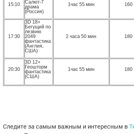
Салют-7
15:10
1час 55 мин
160
драма
(Россия)
3D 18+
Бегущий по
лезвию
17:30
2049
2 часа 50 мин
180
фантастика
(Англия,
США)
3D 12+
Геошторм
20:30
1час 55 мин
180
фантастика
(США)
Следите за самым важным и интересным в
T