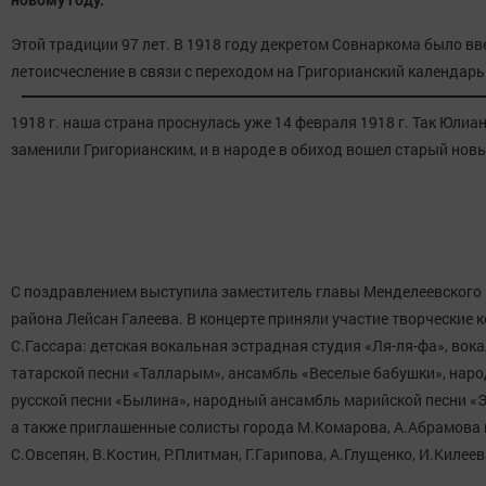
Этой традиции 97 лет. В 1918 году декретом Совнаркома было вв
летоисчесл
ение в связи с переходом на Григорианский календарь
1918 г. наша страна проснулась уже 14 февраля 1918 г. Так Юлиа
заменили Григорианским, и в народе в обиход вошел старый новы
С поздравлением выступила заместитель главы Менделеевского
района Лейсан Галеева. В концерте приняли участие творческие 
С.Гассара: детская вокальная эстрадная студия «Ля-ля-фа», во
татарской песни «Талларым», ансамбль «Веселые бабушки», нар
русской песни «Былина», народный ансамбль марийской песни «Э
а также приглашенные солисты города М.Комарова, А.Абрамова 
С.Овсепян, В.Костин, Р.Плитман, Г.Гарипова, А.Глущенко, И.Килеев