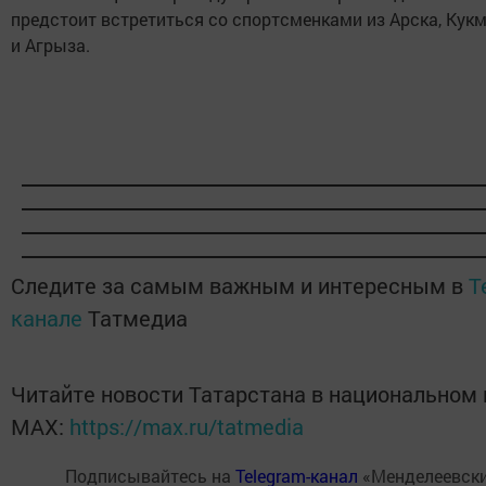
предстоит встретиться со спортсменками из Арска, Ку
и Агрыза.
Следите за самым важным и интересным в
T
канале
Татмедиа
Читайте новости Татарстана в национальном
MАХ:
https://max.ru/tatmedia
Подписывайтесь на
Telegram-канал
«Менделеевски