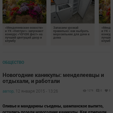
«Менделеевские новости»
Запасаем урожай
«Мендел
и УК «Нептун+» запускают
правильно: как выбрать
и УК «Н
конкурс «ЧЭЧЭК фест» на
морозильник для дачи и
конкурс
лучший цветущий двор и
дома
лучший
клумбу
клумбу
ОБЩЕСТВО
Новогодние каникулы: менделеевцы и
отдыхали, и работали
автор,
12 января 2015 - 13:26
1276
0
0
Оливье и мандарины съедены, шампанское выпито,
остались позади новогодние каникулы. Как отмечали