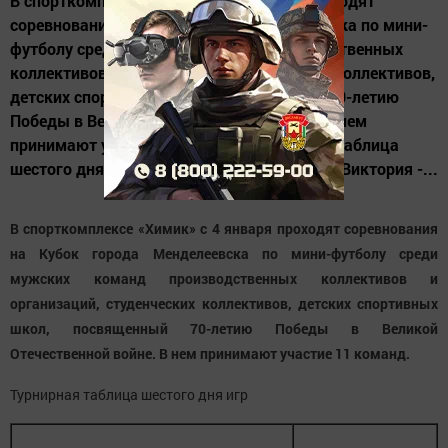
В спорткомплексе «Химик» с 4 января проходят
соревнования на Кубок города Менделеевска по мини-
футболу среди мужских команд производственных
коллективов и организаций, студенческих коллективов,
детских спортивных школ, посвященный 70-летию
Победы в Великой Отечественной войне. В нем
принимают участие 11 команд. Турнирная таблица
шестого дня игр Мехуборка - Мунайка 14:2 Виктория -...
В спорткомплексе «Химик» с 4 января проходят соревнования
на Кубок города Менделеевска по мини-футболу среди
мужских команд производственных коллективов и
организаций, студенческих коллективов, детских спортивных
школ, посвященный 70-летию Победы в Великой
Отечественной войне. В нем принимают участие 11 команд.
Турнирная таблица шестого дня игр