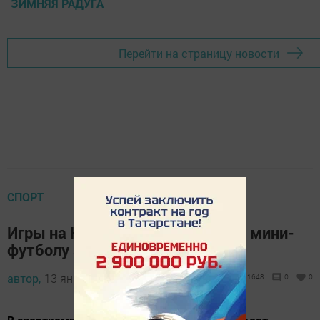
ЗИМНЯЯ РАДУГА
Перейти на страницу новости
СПОРТ
Игры на Кубок Менделеевска по мини-
футболу завершатся 17 января
автор,
13 января 2015 - 10:49
1648
0
0