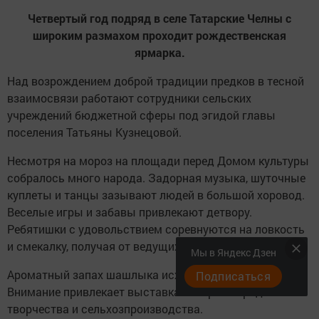
Четвертый год подряд в селе Татарские Челны с
широким размахом проходит рождественская
ярмарка.
Над возрождением доброй традиции предков в тесной
взаимосвязи работают сотрудники сельских
учреждений бюджетной сферы под эгидой главы
поселения Татьяны Кузнецовой.
Несмотря на мороз на площади перед Домом культуры
собралось много народа. Задорная музыка, шуточные
куплеты и танцы зазывают людей в большой хоровод.
Веселые игры и забавы привлекают детвору.
Ребятишки с удовольствием соревнуются на ловкость
и смекалку, получая от ведущих мероприятия призы.
Мы в Яндекс Дзен
Ароматный запах шашлыка исходит от мангалов.
Подписаться
Внимание привлекает выставка товаров народного
творчества и сельхозпроизводства.