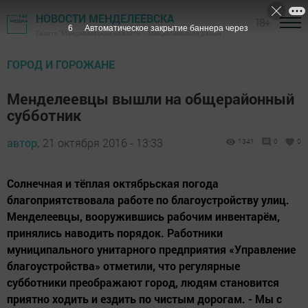
НОВОСТИ МЕНДЕЛЕЕВСКА
18+
5
Автоматическое закрытие баннера через
Газета "Менделеевские новости" - Менделеевский район
ГОРОД И ГОРОЖАНЕ
Менделеевцы вышли на общерайонный
субботник
автор,
21 октября 2016 - 13:33
1341
0
0
Солнечная и тёплая октябрьская погода
благоприятствовала работе по благоустройству улиц.
Менделеевцы, вооружившись рабочим инвентарём,
принялись наводить порядок. Работники
муниципального унитарного предприятия «Управление
благоустройства» отметили, что регулярные
субботники преображают город, людям становится
приятно ходить и ездить по чистым дорогам. - Мы с