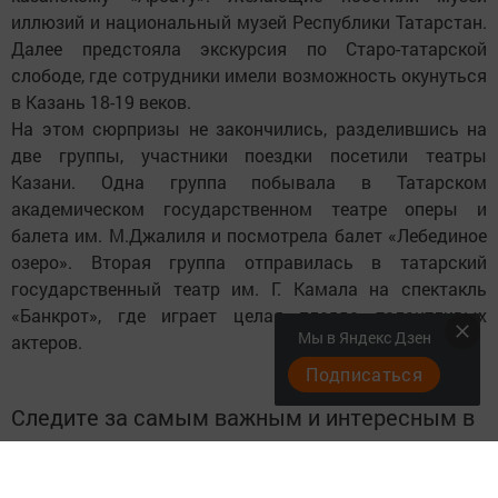
иллюзий и национальный музей Республики Татарстан.
Далее предстояла экскурсия по Старо-татарской
слободе, где сотрудники имели возможность окунуться
в Казань 18-19 веков.
На этом сюрпризы не закончились, разделившись на
две группы, участники поездки посетили театры
Казани. Одна группа побывала в Татарском
академическом государственном театре оперы и
балета им. М.Джалиля и посмотрела балет «Лебединое
озеро». Вторая группа отправилась в татарский
государственный театр им. Г. Камала на спектакль
«Банкрот», где играет целая плеяда талантливых
Мы в Яндекс Дзен
актеров.
Подписаться
Следите за самым важным и интересным в
Telegram-канале
Татмедиа