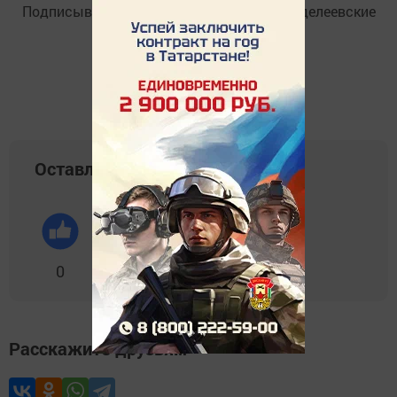
Подписывайтесь на
Telegram-канал
«Менделеевские
новости»
Оставляйте реакции
0
0
0
0
0
Расскажите друзьям