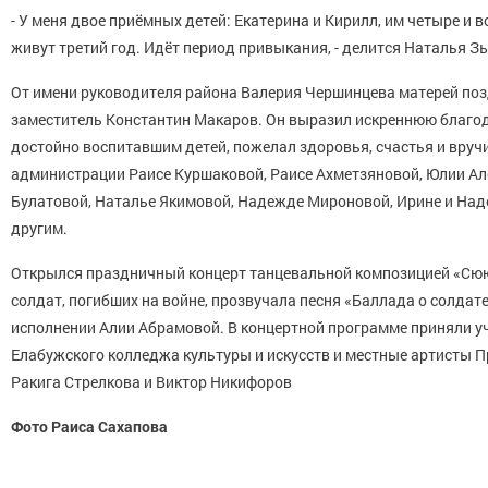
- У меня двое приёмных детей: Екатерина и Кирилл, им четыре и в
живут третий год. Идёт период привыкания, - делится Наталья З
От имени руководителя района Валерия Чершинцева матерей поз
заместитель Константин Макаров. Он выразил искреннюю благо
достойно воспитавшим детей, пожелал здоровья, счастья и вруч
администрации Раисе Куршаковой, Раисе Ахметзяновой, Юлии Ал
Булатовой, Наталье Якимовой, Надежде Мироновой, Ирине и На
другим.
Открылся праздничный концерт танцевальной композицией «Сюю
солдат, погибших на войне, прозвучала песня «Баллада о солдат
исполнении Алии Абрамовой. В концертной программе приняли у
Елабужского колледжа культуры и искусств и местные артисты 
Ракига Стрелкова и Виктор Никифоров
Фото Раиса Сахапова