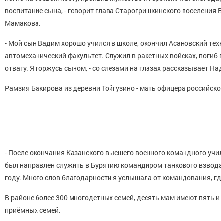
воспитание сына, - говорит глава Старогришкинского поселения 
Мамакова.
- Мой сын Вадим хорошо учился в школе, окончил Асановский тех
автомеханический факультет. Служил в ракетных войсках, погиб в
отвагу. Я горжусь сыном, - со слезами на глазах рассказывает 
Рамзия Бакирова из деревни Тойгузино - мать офицера российско
- После окончания Казанского высшего военного командного уч
был направлен служить в Бурятию командиром танкового взвода
году. Много слов благодарности я услышала от командования, гд
В районе более 300 многодетных семей, десять мам имеют пять и 
приёмных семей.