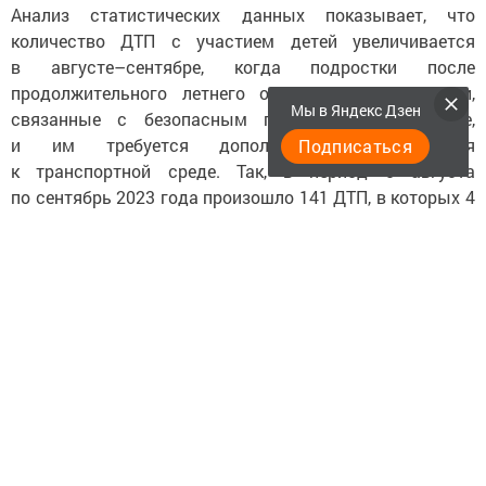
Анализ статистических данных показывает, что
количество ДТП с участием детей увеличивается
в августе–сентябре, когда подростки после
продолжительного летнего отдыха теряют навыки,
Мы в Яндекс Дзен
связанные с безопасным поведением на дороге,
и им требуется дополнительная адаптация
Подписаться
к транспортной среде. Так, в период с августа
по сентябрь 2023 года произошло 141 ДТП, в которых 4
ребенка погибли и 147 получили ранения. Доля таких
ДТП от общего количества зарегистрированных
в течение года составляет 26%.
В рамках мероприятия «Внимание — дети!»
Госавтоинспекция МВД по Республике Татарстан
совместно с работниками государственного
бюджетного учреждения «Безопасность дорожного
движения» организуют следующие мероприятия:
— массовые проверки водителей, направленные