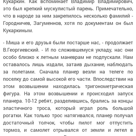
Кукаркин. Как вспоминает Владимир Владимирович,
это был крепкий мускулистый парень. Примечательно,
что в народе за ним закрепилось несколько фамилий -
Городничев, Загуменнов, хотя по документам он был
Кукаркиным.
- Миша и его друзья были постарше нас, - продолжает
В.Георгиевский. - И по сложившемуся укладу, нас они
особо близко к летным маневрам не подпускали. Нам
оставалось лишь издали, затаив дыхание, наблюдать
за полетами. Сначала планер везли на телеге по
поселку до самой высокой его части. Впоследствии на
этом возвышении находилась тригонометрическая
фигура. На этом возвышении и происходил запуск
планера. 10-12 ребят, разделившись, брались за концы
эластичного троса, который играл роль большой
рогатки. Как только трос натягивался, планер получал
достаточный толчок, чтобы пилот мог отпустить
тормоз, и самолет отрывался от земли и летел в