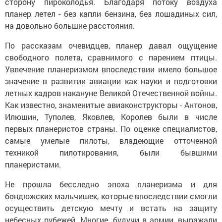
сторону пироколодья. Благодаря потоку воздуха
планер летел - без капли бензина, без лошадиных сил,
на довольно большие расстояния.
По рассказам очевидцев, планер давал ощущение
свободного полета, сравнимого с парением птицы.
Увлечение планеризмом впоследствии имело большое
значение в развитии авиации как науки и подготовки
летных кадров накануне Великой Отечественной войны.
Как известно, знаменитые авиаконструкторы - Антонов,
Илюшин, Туполев, Яковлев, Королев были в числе
первых планеристов страны. По оценке специалистов,
самые умелые пилоты, владеющие отточенной
техникой пилотирования, были бывшими
планеристами.
Не прошла бесследно эпоха планеризма и для
бондюжских мальчишек, которые впоследствии смогли
осуществить детскую мечту и встать на защиту
небесных рубежей. Многие, будучи в армии, выражали