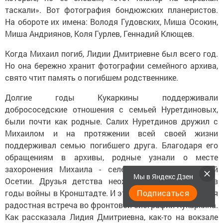
таскали». Вот фотография бондюжских планеристов.
На обороте их имена: Володя Гудовских, Миша Осокин,
Миша Андриянов, Коля Гурлев, Геннадий Клющев.
Когда Михаил погиб, Лидии Дмитриевне был всего год.
Но она бережно хранит фотографии семейного архива,
свято чтит память о погибшем родственнике.
Долгие годы Кукаркины поддерживали
добрососедские отношения с семьей Нуретдиновых,
были почти как родные. Салих Нуретдинов дружил с
Михаилом и на протяжении всей своей жизни
поддерживал семью погибшего друга. Благодаря его
обращениям в архивы, родные узнали о месте
захоронения Михаила - селе Дарг-Кох в Северной
Мы в Яндекс Дзен
Осетии. Друзья детства неожиданно встретились в
Подписаться
годы войны в Кронштадте. И это была не единственная
радостная встреча во фронтовой биографии Кукаркина.
Как рассказала Лидия Дмитриевна, как-то на вокзале