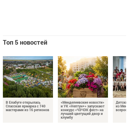
Топ 5 новостей
В Елабуге открылась
«Менделеевские новости»
Детский
Спасская ярмарка с 740
и УК «Нептун+» запускают
из Менд
мастерами из 16 регионов
конкурс «ЧЭЧЭК фест» на
всеросс
лучший цветущий двор и
клумбу