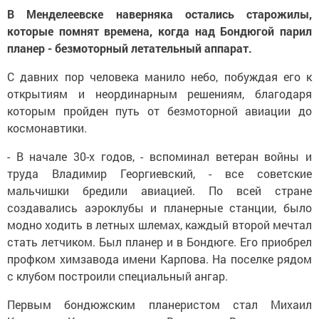
В Менделеевске наверняка остались старожилы,
которые помнят времена, когда над Бондюгой парил
планер - безмоторный летательный аппарат.
С давних пор человека манило небо, побуждая его к
открытиям и неординарным решениям, благодаря
которым пройден путь от безмоторной авиации до
космонавтики.
- В начале 30-х годов, - вспоминал ветеран войны и
труда Владимир Георгиевский, - все советские
мальчишки бредили авиацией. По всей стране
создавались аэроклубы и планерные станции, было
модно ходить в летных шлемах, каждый второй мечтал
стать летчиком. Был планер и в Бондюге. Его приобрел
профком химзавода имени Карпова. На поселке рядом
с клубом построили специальный ангар.
Первым бондюжским планеристом стал Михаил