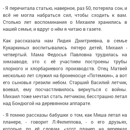
- Я перечитала статью, наверное, раз 50, потеряла сон, и
всё не могла набраться сил, чтобы сходить к вам.
Столько лет воспоминания о Михаиле хранились в
нашей семье, и вдруг о нём я читаю в газете.
Как рассказала нам Лидия Дмитриевна, в семье
Кукаркиных воспитывались пятеро детей, Михаил -
четвертый. Мама Федосья Павловна трудилась на
химзаводе, это с её участием построены трубы
хлорного и хлорбариевого производств. Отец Матвей
несколько лет служил на броненосце «Потемкин», а вот
его сыновья грезили небом. Старший Василий летчик,
воевал, ему посчастливилось вернуться с войны.
Михаил тоже мечтал стать летчиком, бесстрашно летал
над Бондюгой на деревянном аппарате.
- Я помню рассказы бабушки о том, как Миша летал на
планере, - говорит Л.Филиппова, - о его друзьях,
которые, по её словам, «этот планер на веревках