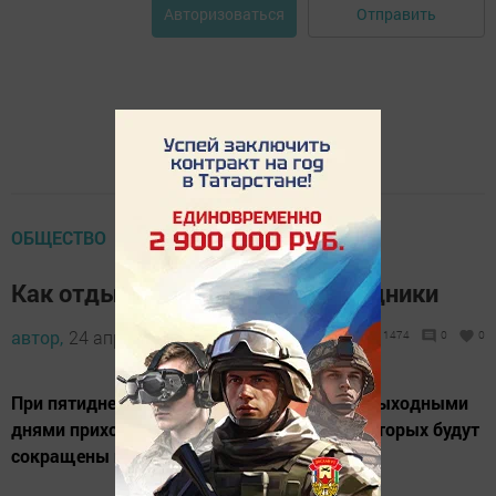
Отправить
Авторизоваться
ОБЩЕСТВО
Как отдыхаем на майские праздники
автор,
24 апреля 2023 - 09:54
1474
0
0
При пятидневной рабочей неделе с двумя выходными
днями приходится 244 рабочих дня, 6 из которых будут
сокращены на один час.