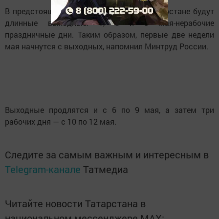
В предстоящие майские праздники в Татарстане будут
длинные выходные. 1, 8 и 9 мая-нерабочие
праздничные дни. Таким образом, первые две недели
мая начнутся с выходных, напомнил Минтруд России.
Выходные продлятся и с 6 по 9 мая, а затем три
рабочих дня — с 10 по 12 мая.
Следите за самым важным и интересным в
Telegram-канале
Татмедиа
Читайте новости Татарстана в
национальном мессенджере MАХ: