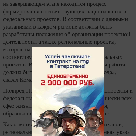
на завершающем этапе находится процесс
формирования соответствующих национальных и
федеральных проектов. В соответствии с данными
указаниями в каждом регионе должны быть
разработаны положения об организации проектной
деятельности, а также региональные проекты,
которые направлены на реализацию
соответствующих национальных и федеральных
проектов. Вся основная подготовительная работа
должна быть завершена до конца этого года», –
сказал Комаров.
Полпред Президента РФ уточнил, что нацпроекты и
федеральные программы касаются практически всех
сфер жизни, в том числе здравоохранения,
образования, строительства жилья и дорог.
Как отметил Президент РТ Рустам Минниханов,
региональные проекты в Татарстане в рамках указа