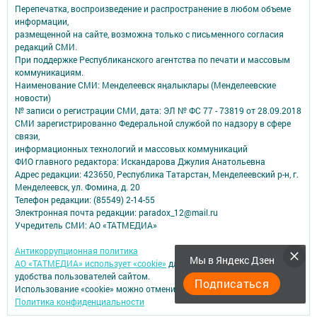
Перепечатка, воспроизведение и распространение в любом объеме
информации,
размещенной на сайте, возможна только с письменного согласия
редакций СМИ.
При поддержке Республиканского агентства по печати и массовым
коммуникациям.
Наименование СМИ: Менделеевск яӊалыклары (Менделеевские
новости)
№ записи о регистрации СМИ, дата: ЭЛ № ФС 77 - 73819 от 28.09.2018
СМИ зарегистрированно Федеральной службой по надзору в сфере
связи,
информационных технологий и массовых коммуникаций
ФИО главного редактора: Искандарова Джулия Анатольевна
Адрес редакции: 423650, Республика Татарстан, Менделеевский р-н, г.
Менделеевск, ул. Фомина, д. 20
Телефон редакции: (85549) 2-14-55
Электронная почта редакции: paradox_12@mail.ru
Учредитель СМИ: АО «ТАТМЕДИА»
Антикоррупционная политика
Мы в Яндекс Дзен
АО «ТАТМЕДИА» использует «cookie»
для персонализации сервисов и
удобства пользователей сайтом.
Подписаться
Использование «cookie» можно отменить в настройках браузера.
Политика конфиденциальности