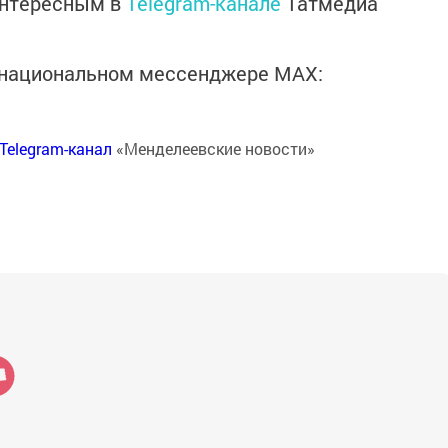
интересным в
Telegram-канале
Татмедиа
в национальном мессенджере MАХ:
Telegram-канал
«Менделеевские новости»