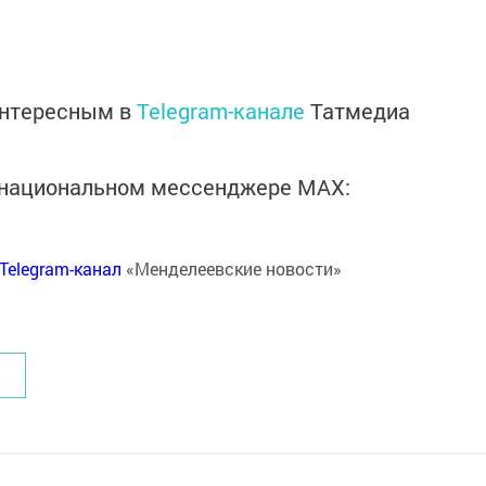
интересным в
Telegram-канале
Татмедиа
в национальном мессенджере MАХ:
Telegram-канал
«Менделеевские новости»