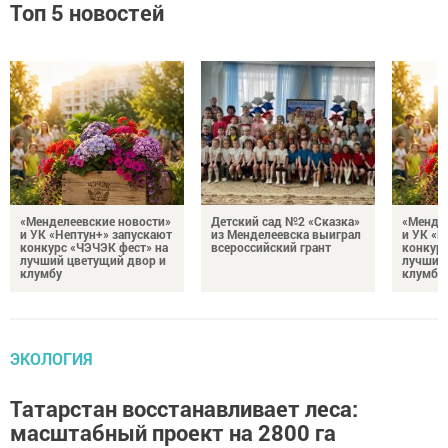
Топ 5 новостей
«Менделеевские новости»
Детский сад №2 «Сказка»
«Мендел
и УК «Нептун+» запускают
из Менделеевска выиграл
и УК «Н
конкурс «ЧЭЧЭК фест» на
всероссийский грант
конкурс
лучший цветущий двор и
лучший
клумбу
клумбу
ЭКОЛОГИЯ
Татарстан восстанавливает леса:
масштабный проект на 2800 га