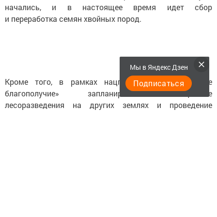
начались, и в настоящее время идет сбор
и переработка семян хвойных пород.
Мы в Яндекс Дзен
Кроме того, в рамках нацпроекта «Экологическое
Подписаться
благополучие» запланированы защитные
лесоразведения на других землях и проведение
природоохранных акций «Сад памяти» и «Сохраним
лес». В питомниках имеется 33,7 миллиона штук
посадочного материала.
Региональный проект «Сохранение лесов» стартовал
в 2025 году и включает три целевых индикатора:
соотношение восстановленных лесов к вырубленным,
площади лесовосстановления и сокращение лесных
пожаров по сравнению с 2021 годом.