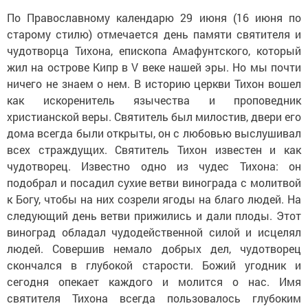
По Православному календарю 29 июня (16 июня по
старому стилю) отмечается день памяти святителя и
чудотворца Тихона, епископа Амафунтского, который
жил на острове Кипр в V веке нашей эры. Но мы почти
ничего не знаем о нем. В историю церкви Тихон вошел
как искоренитель язычества и проповедник
христианской веры. Святитель был милостив, двери его
дома всегда были открыты, он с любовью выслушивал
всех страждущих. Святитель Тихон известен и как
чудотворец. Известно одно из чудес Тихона: он
подобрал и посадил сухие ветви винограда с молитвой
к Богу, чтобы на них созрели ягоды на благо людей. На
следующий день ветви прижились и дали плоды. Этот
виноград обладал чудодейственной силой и исцелял
людей. Совершив немало добрых дел, чудотворец
скончался в глубокой старости. Божий угодник и
сегодня опекает каждого и молится о нас. Имя
святителя Тихона всегда пользовалось глубоким