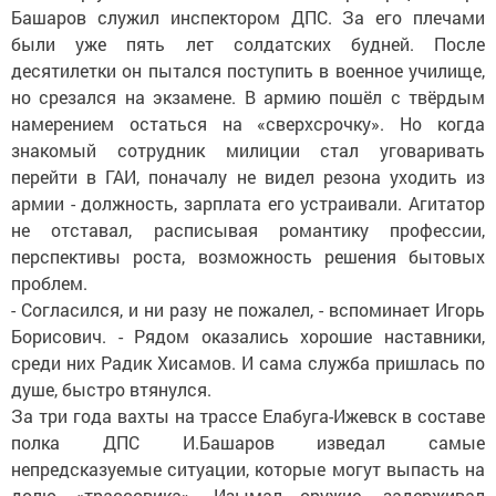
Башаров служил инспектором ДПС. За его плечами
были уже пять лет солдатских будней. После
десятилетки он пытался поступить в военное училище,
но срезался на экзамене. В армию пошёл с твёрдым
намерением остаться на «сверхсрочку». Но когда
знакомый сотрудник милиции стал уговаривать
перейти в ГАИ, поначалу не видел резона уходить из
армии - должность, зарплата его устраивали. Агитатор
не отставал, расписывая романтику профессии,
перспективы роста, возможность решения бытовых
проблем.
- Согласился, и ни разу не пожалел, - вспоминает Игорь
Борисович. - Рядом оказались хорошие наставники,
среди них Радик Хисамов. И сама служба пришлась по
душе, быстро втянулся.
За три года вахты на трассе Елабуга-Ижевск в составе
полка ДПС И.Башаров изведал самые
непредсказуемые ситуации, которые могут выпасть на
долю «трассовика». Изымал оружие, задерживал