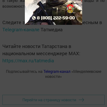
В такую жару не забывайте пить больше воды и по
возможности оставайтесь в тени.
Следите за самым важным и интересным в
Telegram-канале
Татмедиа
Читайте новости Татарстана в
национальном мессенджере MАХ:
https://max.ru/tatmedia
Подписывайтесь на
Telegram-канал
«Менделеевские
новости»
Перейти на страницу новости