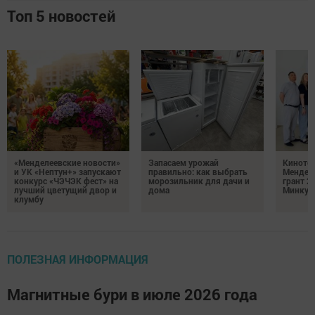
Топ 5 новостей
«Менделеевские новости»
Запасаем урожай
Кинотеа
и УК «Нептун+» запускают
правильно: как выбрать
Мендел
конкурс «ЧЭЧЭК фест» на
морозильник для дачи и
грант 2
лучший цветущий двор и
дома
Минкул
клумбу
ПОЛЕЗНАЯ ИНФОРМАЦИЯ
Магнитные бури в июле 2026 года