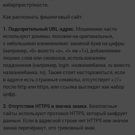
киберпреступности.
Как распознать фишинговый сайт:
1. Подозрительный URL-адрес.
Мошенники часто
используют домены, похожие на оригинальные,
с небольшими изменениями: заменой букв на цифры
(например, «0» вместо «o», «l» на «1»), добавлением
лишних слов или символов, использованием
поддоменов (например, login. названиебанка. ru вместо
названиебанка. ru). Также стоит насторожиться, если
в адресе есть странные символы, отсутствует «://»
после http или https, или ссылка выглядит как набор
цифр.
2. Отсутствие HTTPS и значка замка.
Безопасные
сайты используют протокол HTTPS, который шифрует
данные. Если в адресной строке нет HTTPS или значок
замка перечёркнут, это тревожный знак.