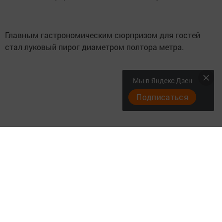
Главным гастрономическим сюрпризом для гостей
стал луковый пирог диаметром полтора метра.
Мы в Яндекс Дзен
Подписаться
Яркое событие развернулось на площадке в
Черемшане, куда съехались коллективы филиалов АО
«Татмедиа» со всей республики. Для гостей работали
национальные подворья с угощениями и развернулась
концертная программа с участием местных творческих
коллективов.
С приветственными словами к собравшимся