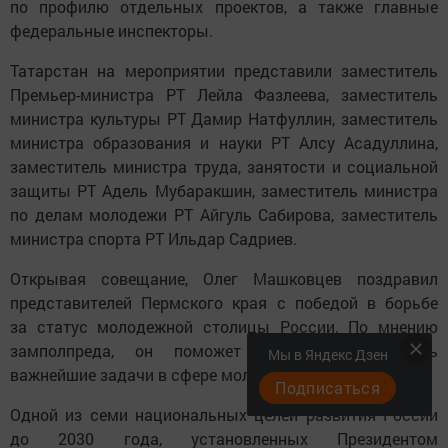
по профилю отдельных проектов, а также главные
федеральные инспекторы.
Татарстан на мероприятии представили заместитель
Премьер-министра РТ Лейла Фазлеева, заместитель
министра культуры РТ Дамир Натфуллин, заместитель
министра образования и науки РТ Алсу Асадуллина,
заместитель министра труда, занятости и социальной
защиты РТ Адель Мубаракшин, заместитель министра
по делам молодежи РТ Айгуль Сабирова, заместитель
министра спорта РТ Ильдар Садриев.
Открывая совещание, Олег Машковцев поздравил
представителей Пермского края с победой в борьбе
за статус молодежной столицы России. По мнению
замполпреда, он поможет региону реализовать
Мы в Яндекс Дзен
важнейшие задачи в сфере молодежной политики.
Подписаться
Одной из семи национальных целей развития России
до 2030 года, установленных Президентом