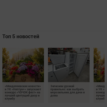
Топ 5 новостей
«Менделеевские новости»
Запасаем урожай
«Мендел
и УК «Нептун+» запускают
правильно: как выбрать
и УК «Н
конкурс «ЧЭЧЭК фест» на
морозильник для дачи и
конкурс
лучший цветущий двор и
дома
лучший
клумбу
клумбу