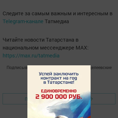
Следите за самым важным и интересным в
Telegram-канале
Татмедиа
Читайте новости Татарстана в
национальном мессенджере MАХ:
https://max.ru/tatmedia
Подписывайтесь на
Telegram-канал
«Менделеевские
новости»
Перейти на страницу новости