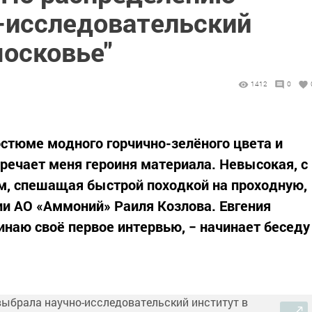
-исследовательский
московье"
1412
0
стюме модного горчично-зелёного цвета и
речает меня героиня материала. Невысокая, с
ам, спешащая быстрой походкой на проходную,
и АО «Аммоний» Раиля Козлова. Евгения
наю своё первое интервью, − начинает беседу