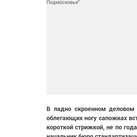
В ладно скроенном деловом 
облегающих ногу сапожках вст
короткой стрижкой, не по год
начальник бюро стандартизац