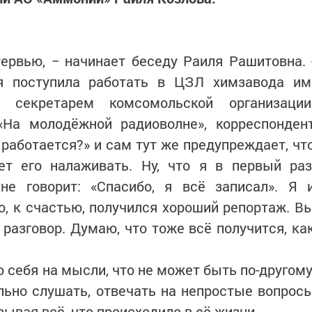
ервью, − начинает беседу Раиля Рашитовна. 
я поступила работать в ЦЗЛ химзавода им
и секретарем комсомольской организации
На молодёжной радиоволне», корреспонден
 работается?» и сам тут же предупреждает, чт
ет его налаживать. Ну, что я в первый раз
е говорит: «Спасибо, я всё записал». Я 
Но, к счастью, получился хороший репортаж. В
 разговор. Думаю, что тоже всё получится, ка
ю себя на мысли, что не может быть по-другому
ьно слушать, отвечать на непростые вопрос
ывая всё, что происходило в её жизни.