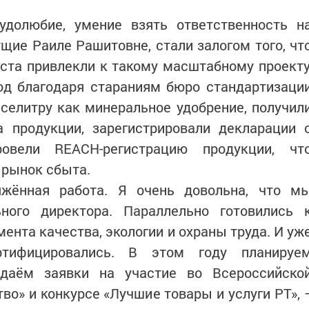
рудолюбие, умение взять ответственность н
ущие Раиле Рашитовне, стали залогом того, чт
ста привлекли к такому масштабному проекту
од благодаря стараниям бюро стандартизаци
селитру как минеральное удобрение, получил
 продукции, зарегистрировали декларации 
ровели REACH-регистрацию продукции, чт
 рынок сбыта.
яжённая работа. Я очень довольна, что м
ного директора. Параллельно готовились 
нта качества, экологии и охраны труда. И уж
ртифицировались. В этом году планируе
одаём заявки на участие во Всероссийско
во» и конкурсе «Лучшие товары и услуги РТ», 