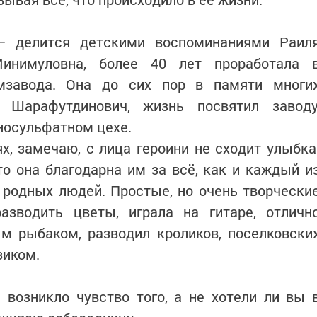
− делится детскими воспоминаниями Раил
инимуловна, более 40 лет проработала 
мзавода. Она до сих пор в памяти многи
 Шарафутдинович, жизнь посвятил заводу
носульфатном цехе.
х, замечаю, с лица героини не сходит улыбка
о она благодарна им за всё, как и каждый и
 родных людей. Простые, но очень творчески
зводить цветы, играла на гитаре, отличн
м рыбаком, разводил кроликов, поселковски
зиком.
 возникло чувство того, а не хотели ли вы 