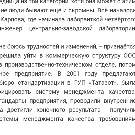
едница из той категории, хотя она может с эти
акие люди бывают ещё и скромны. Всё началос
 Карпова, где начинала лаборанткой четвёртог
нженер центрально-заводской лаборатории
не боюсь трудностей и изменений, − признаётс
я решила уйти в коммерческую структуру ОО
в производственно-техническом отделе, пото
ное предприятие. В 2001 году предлагаю
 бюро стандартизации в ГУП «Татазот», был
фицировать систему менеджмента качества
тандарты предприятия, проводили внутренни
а достигли конечного результата - получил
истемы менеджмента качества требования