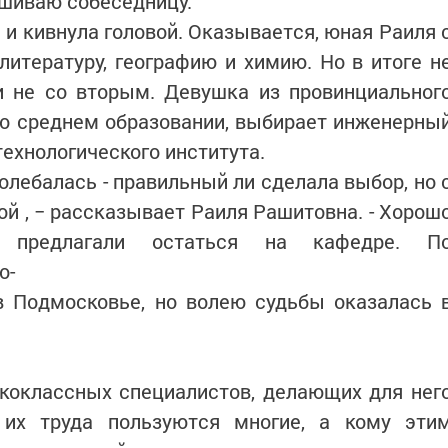
ашиваю собеседницу.
 и кивнула головой. Оказывается, юная Раиля 
итературу, географию и химию. Но в итоге н
и не со вторым. Девушка из провинциальног
 о среднем образовании, выбирает инженерны
ехнологического института.
олебалась - правильный ли сделала выбор, но 
ой , − рассказывает Раиля Рашитовна. - Хорош
я предлагали остаться на кафедре. П
о-
в Подмосковье, но волею судьбы оказалась 
коклассных специалистов, делающих для нег
 их труда пользуются многие, а кому эти