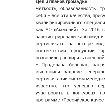
Дел и планов громадье
Чёткость, образованность, т
себя − все эти качества, прис
квалифицированного специали
как АО «Аммоний». За 2016 г
зарегистрировали карбамид и 
сертификаты на четыре вида
соответствии продукции, п
позволило расширить внешний
− Проделана большая, напр
выполнили задание генераль
сертификации систем менеджме
известно, что успешно се
участвовать в конкурсах, п
программе «Российское качест