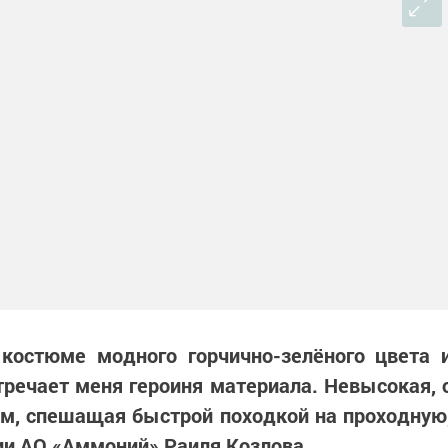
костюме модного горчично-зелёного цвета 
речает меня героиня материала. Невысокая, 
ам, спешащая быстрой походкой на проходную
ии АО «Аммоний» Раиля Козлова.