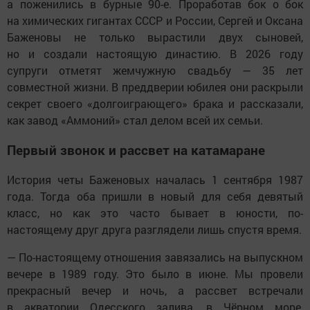
а поженились в бурные 90-е. Проработав бок о бок
на химических гигантах СССР и России, Сергей и Оксана
Баженовы не только вырастили двух сыновей,
но и создали настоящую династию. В 2026 году
супруги отметят жемчужную свадьбу — 35 лет
совместной жизни. В преддверии юбилея они раскрыли
секрет своего «долгоиграющего» брака и рассказали,
как завод «Аммоний» стал делом всей их семьи.
Первый звонок и рассвет на катамаране
История четы Баженовых началась 1 сентября 1987
года. Тогда оба пришли в новый для себя девятый
класс, но как это часто бывает в юности, по-
настоящему друг друга разглядели лишь спустя время.
— По-настоящему отношения завязались на выпускном
вечере в 1989 году. Это было в июне. Мы провели
прекрасный вечер и ночь, а рассвет встречали
в акватории Одесского залива, в Чёрном море,