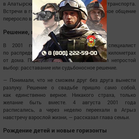
в Алатырский техникум железнодорожного транспорта.
Встречи в городе продолжились, и дружеское общение
переросло в искреннюю любовь.
Решение, которое изменило всё
В 2001 году Андрей как молодой специалист
по распределению попал в Агрыз — в 650 километрах
от дома. Перед молодыми людьми встал непростой
выбор: расставание или судьбоносное решение.
— Понимали, что не сможем друг без друга вынести
разлуку. Решение о свадьбе пришло само собой,
как единственно верное. Никакого страха, только
желание быть вместе. 4 августа 2001 года
расписались, а через неделю переехали в Агрыз
навстречу взрослой жизни, — рассказал глава семьи.
Рождение детей и новые горизонты