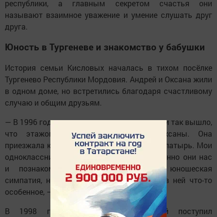
республики, а главным секретом счастья они
называют взаимное уважение и умение слушать друг
друга.
Юность в Тургеневе и знакомство у бабушки
История семьи Кисловых началась в тихом посёлке
Тургенево Республики Мордовия. Андрей и Оксана жили
в одном доме, но встретились благодаря счастливому
случаю и общим друзьям.
— В 1996 году переехали в новую квартиру, и так вышло,
что этажом ниже жила бабушка Оксаны. Она
приезжала к ней на выходные из города Алатырь. Мои
одноклассницы дружили с Оксаной, и именно они нас
и познакомили. Это была простая юношеская
симпатия, но уже тогда я почувствовал в ней что-то
особенное, — отметил Андрей Николаевич.
В 1998 году, после школы, Андрей поступил