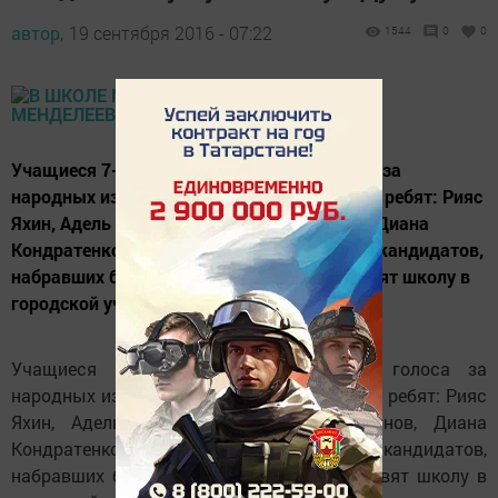
автор,
19 сентября 2016 - 07:22
1544
0
0
Учащиеся 7-11 классов отдали свои голоса за
народных избранников. Из числа активных ребят: Рияс
Яхин, Адель Гришин, Самат Хисамутдинов, Диана
Кондратенко. По итогам голосования двое кандидатов,
набравших большинство голосов, представят школу в
городской ученической Думе.
Учащиеся 7-11 классов отдали свои голоса за
народных избранников. Из числа активных ребят: Рияс
Яхин, Адель Гришин, Самат Хисамутдинов, Диана
Кондратенко. По итогам голосования двое кандидатов,
набравших большинство голосов, представят школу в