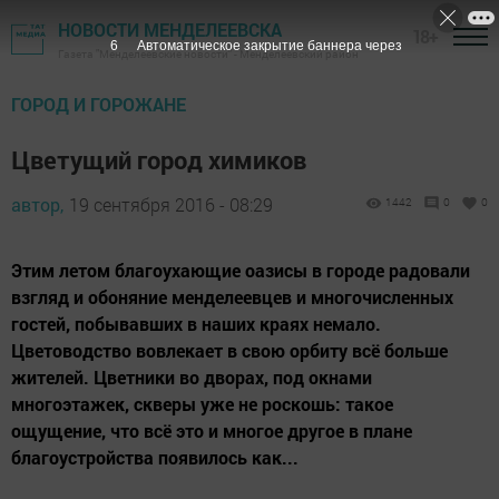
НОВОСТИ МЕНДЕЛЕЕВСКА
18+
5
Автоматическое закрытие баннера через
Газета "Менделеевские новости" - Менделеевский район
ГОРОД И ГОРОЖАНЕ
Цветущий город химиков
автор,
19 сентября 2016 - 08:29
1442
0
0
Этим летом благоухающие оазисы в городе радовали
взгляд и обоняние менделеевцев и многочисленных
гостей, побывавших в наших краях немало.
Цветоводство вовлекает в свою орбиту всё больше
жителей. Цветники во дворах, под окнами
многоэтажек, скверы уже не роскошь: такое
ощущение, что всё это и многое другое в плане
благоустройства появилось как...