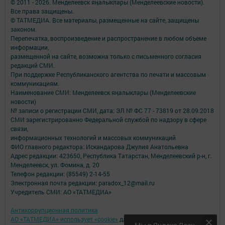
© 2011 - 2026. Менделеевск яӊалыклары (Менделеевские новости).
Все права защищены.
© ТАТМЕДИА. Все материалы, размещенные на сайте, защищены
законом.
Перепечатка, воспроизведение и распространение в любом объеме
информации,
размещенной на сайте, возможна только с письменного согласия
редакций СМИ.
При поддержке Республиканского агентства по печати и массовым
коммуникациям.
Наименование СМИ: Менделеевск яӊалыклары (Менделеевские
новости)
№ записи о регистрации СМИ, дата: ЭЛ № ФС 77 - 73819 от 28.09.2018
СМИ зарегистрированно Федеральной службой по надзору в сфере
связи,
информационных технологий и массовых коммуникаций
ФИО главного редактора: Искандарова Джулия Анатольевна
Адрес редакции: 423650, Республика Татарстан, Менделеевский р-н, г.
Менделеевск, ул. Фомина, д. 20
Телефон редакции: (85549) 2-14-55
Электронная почта редакции: paradox_12@mail.ru
Учредитель СМИ: АО «ТАТМЕДИА»
Антикоррупционная политика
АО «ТАТМЕДИА» использует «cookie»
для персонализации сервисов и