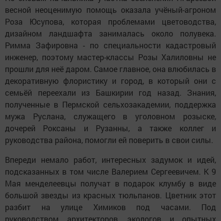
весной неоценимую помощь оказала учёный-агроном
Роза Юсупова, которая проблемами цветоводства,
дизайном ландшафта занималась около полувека.
Римма Зафировна - по специальности кадастровый
инженер, поэтому мастер-классы Розы Халиловны не
прошли для неё даром. Самое главное, она влюбилась в
декоративную флористику и город, в который они с
семьёй переехали из Башкирии год назад. Знания,
полученные в Пермской сельхозакадемии, поддержка
мужа Руслана, служащего в уголовном розыске,
дочерей Роксаны и Рузанны, а также коллег и
руководства района, помогли ей поверить в свои силы.
Впереди немало работ, интересных задумок и идей,
подсказанных в том числе Валерием Сергеевичем. К 9
Мая менделеевцы получат в подарок клумбу в виде
большой звезды из красных тюльпанов. Цветник этот
разбит на улице Химиков под часами. Под
руководством архитекторов, экологов и опытных