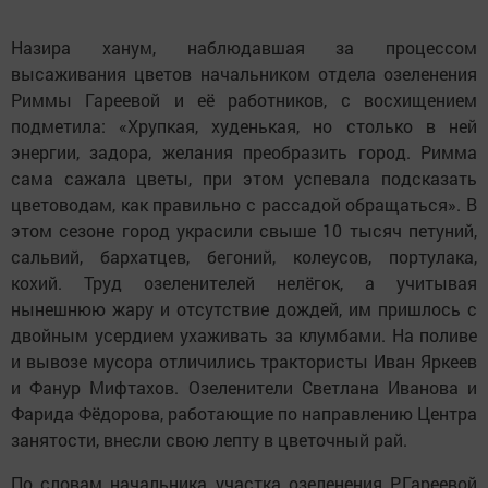
Назира ханум, наблюдавшая за процессом
высаживания цветов начальником отдела озеленения
Риммы Гареевой и её работников, с восхищением
подметила: «Хрупкая, худенькая, но столько в ней
энергии, задора, желания преобразить город. Римма
сама сажала цветы, при этом успевала подсказать
цветоводам, как правильно с рассадой обращаться». В
этом сезоне город украсили свыше 10 тысяч петуний,
сальвий, бархатцев, бегоний, колеусов, портулака,
кохий. Труд озеленителей нелёгок, а учитывая
нынешнюю жару и отсутствие дождей, им пришлось с
двойным усердием ухаживать за клумбами. На поливе
и вывозе мусора отличились трактористы Иван Яркеев
и Фанур Мифтахов. Озеленители Светлана Иванова и
Фарида Фёдорова, работающие по направлению Центра
занятости, внесли свою лепту в цветочный рай.
По словам начальника участка озеленения Р.Гареевой