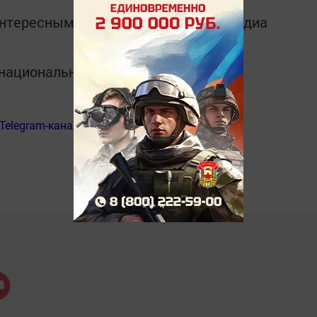
интересным в
Telegram-канале
Татмедиа
в национальном мессенджере MАХ:
Telegram-канал
«Менделеевские новости»