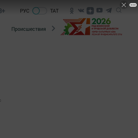
8+
РУС
ТАТ
Происшествия
Новости Госавтоинспекции
0