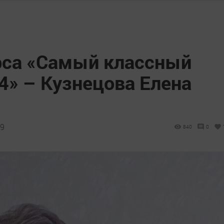
рса «Самый классный
» – Кузнецова Елена
39
840
0