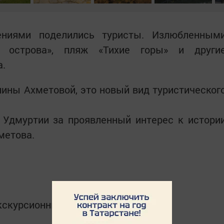
ениями поделились туристы. Излюбленным
 острова», пляж «Тихие горы» и други
а.
ины Ахметовой, это новый вид туристическог
 Удмуртии за проявленный интерес к истори
метова.
кскурсионный центр.