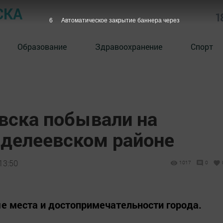
СКА
1
5
Автоматическое закрытие баннера через
Образование
Здравоохранение
Спорт
вска побывали на
нделеевском районе
13:50
1017
0
ые места и достопримечательности города.