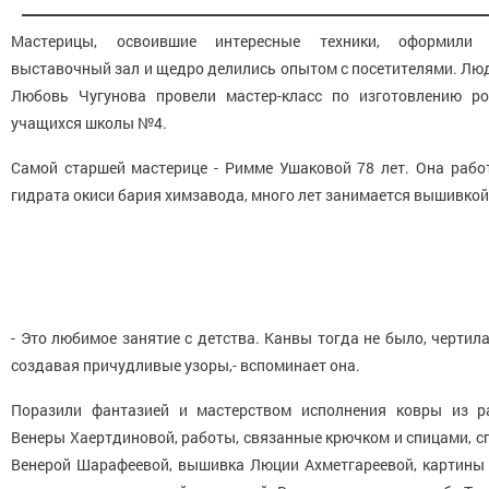
Мастерицы, освоившие интересные техники, оформили
выставочный зал и щедро делились опытом с посетителями. Лю
Любовь Чугунова провели мастер-класс по изготовлению ро
учащихся школы №4.
Самой старшей мастерице - Римме Ушаковой 78 лет. Она рабо
гидрата окиси бария химзавода, много лет занимается вышивкой
- Это любимое занятие с детства. Канвы тогда не было, чертила
создавая причудливые узоры,- вспоминает она.
Поразили фантазией и мастерством исполнения ковры из р
Венеры Хаертдиновой, работы, связанные крючком и спицами, с
Венерой Шарафеевой, вышивка Люции Ахметгареевой, картины