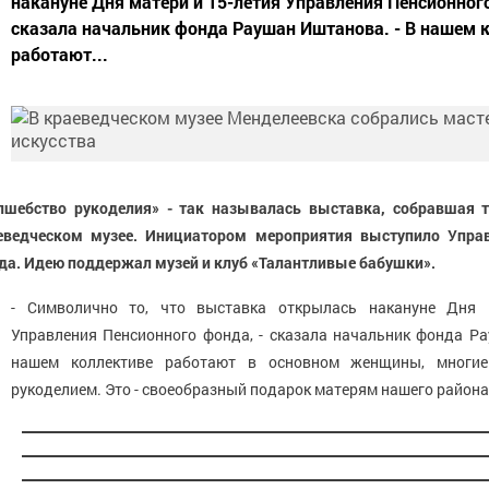
накануне Дня матери и 15-летия Управления Пенсионного
сказала начальник фонда Раушан Иштанова. - В нашем 
работают...
лшебство рукоделия» - так называлась выставка, собравшая 
еведческом музее. Инициатором мероприятия выступило Управ
да.
Идею поддержал музей и клуб «Талантливые бабушки».
- Символично то, что выставка открылась накануне Дня 
Управления Пенсионного фонда, - сказала начальник фонда Ра
нашем коллективе работают в основном женщины, многие
рукоделием. Это - своеобразный подарок матерям нашего района