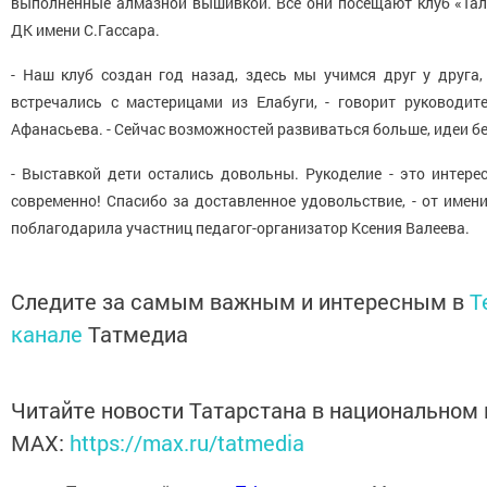
выполненные алмазной вышивкой. Все они посещают клуб «Та
ДК имени С.Гассара.
- Наш клуб создан год назад, здесь мы учимся друг у друга,
встречались с мастерицами из Елабуги, - говорит руководи
Афанасьева. - Сейчас возможностей развиваться больше, идеи бе
- Выставкой дети остались довольны. Рукоделие - это интере
современно! Спасибо за доставленное удовольствие, - от имен
поблагодарила участниц педагог-организатор Ксения Валеева.
Следите за самым важным и интересным в
T
канале
Татмедиа
Читайте новости Татарстана в национальном
MАХ:
https://max.ru/tatmedia