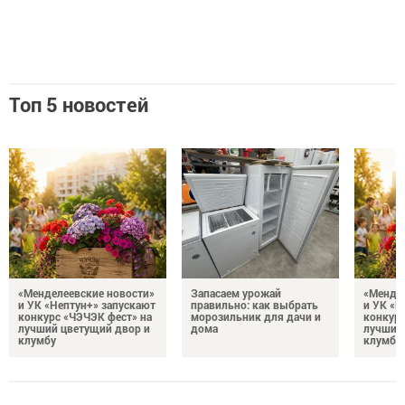
Топ 5 новостей
«Менделеевские новости»
Запасаем урожай
«Мендел
и УК «Нептун+» запускают
правильно: как выбрать
и УК «Н
конкурс «ЧЭЧЭК фест» на
морозильник для дачи и
конкурс
лучший цветущий двор и
дома
лучший
клумбу
клумбу