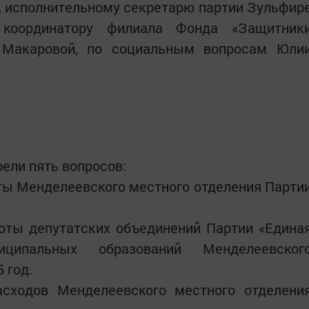
, исполнительному секретарю партии Зульфир
у координатору филиала Фонда «Защитник
 Макаровой, по социальным вопросам Юли
ели пять вопросов:
ты Менделеевского местного отделения Парти
боты депутатских объединений Партии «Едина
ципальных образований Менделеевског
 год.
сходов Менделеевского местного отделени