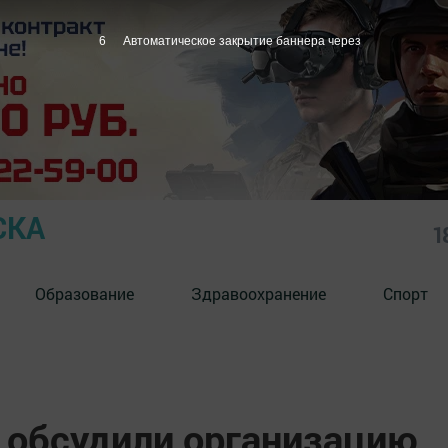
5
Автоматическое закрытие баннера через
СКА
1
Образование
Здравоохранение
Спорт
 обсудили организацию