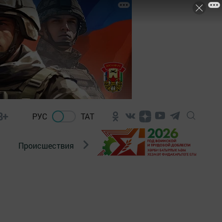
8+
РУС
ТАТ
Происшествия
Новости Госавтоинспекции