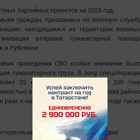
тных партийных проектов на 2025 год.
мьям граждан, призванных на военную служб
ужащим, находящимся на территории военны
анизации отправки гуманитарной помощ
к и Рубежное.
время проведения СВО особое внимание был
цам гуманитарного груза. В зону спецопераци
более 25 единиц техники и более 200 тон
оимостью в 100 миллионов рублей. Глава район
и раза к нашим бойцам СВО. В этом году такж
интересным в
Telegram-канале
Татмедиа