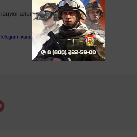
в национальном мессенджере MАХ:
Telegram-канал
«Менделеевские новости»