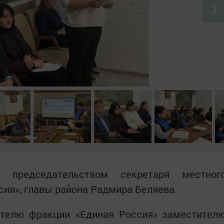
❯
 председательством секретаря местног
сия», главы района Радмира Беляева.
ителю фракции «Единая Россия» заместител