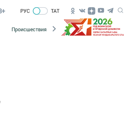
8+
РУС
ТАТ
Происшествия
Новости Госавтоинспекции
1