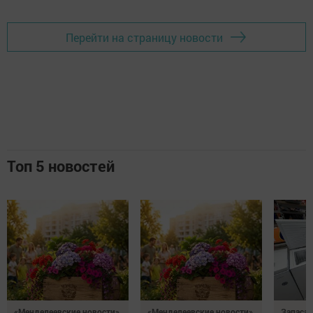
Перейти на страницу новости
Топ 5 новостей
«Менделеевские новости»
«Менделеевские новости»
Запаса