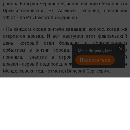
района Валерий Чершинцев, исполняющий обязанности
Премьер-министра РТ Алексей Песошин, начальник
УФСИН по РТ Дауфит Хамадишин.
- На каждом сходе жители задавали вопрос, когда же
откроется вокзал. И вот наступил этот февральский
день, который стал большим и долгожданным
событием в жизни города. Благодарим всех, кто
Мы в Яндекс Дзен
принимал участие в строительстве. Построенный
Подписаться
вокзал - первый подарок для жителей в юбилейный для
Менделеевска год, - отметил Валерий Сергеевич.
Директор ООО «Автовокзал Менделеевск» Светлана
Шайхнурова сообщила, что предполагаемый
пассажиропоток в день составит 500 человек.
Ежедневно будут производиться около 30 рейсов по
направлениям: Казань, Ижевск, Киров, Пермь, Уфа,
Самара, Агрыз, М. Пурга, Можга, Ува, Н. Челны, Елабуга,
Мамадыш, Нижнекамск, Зеленодольск, Чайковский,