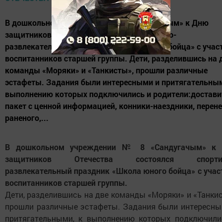
В дошкольном учреждении № 8 «Сандугачым» к Дню
защитников Отечества состоялся спортивно-
развлекательный праздник «Школа юного бойца» с учас
воспитанников старшей группы. Дети, разделившись на 
команды «Моряки» и «Танкисты», прошли различные
эстафеты. Задания были интересными и притягательным
выполнению которых подключились и родители:достави
пакет с ценной информацией, конники-наездники, перен
раненого,...
В дошкольном учреждении № 8 «Сандугачым» к
защитников Отечества состоялся спортив
развлекательный праздник «Школа юного бойца» с учас
воспитанников старшей группы.
Дети, разделившись на две команды «Моряки» и «Танки
прошли различные эстафеты. Задания были интересны
притягательными, к выполнению которых подключили