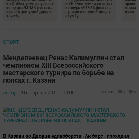
и УК «Нептун+» запускают
и УК «Нептун+» запускают
правиль
конкурс «ЧЭЧЭК фест» на
конкурс «ЧЭЧЭК фест» на
морозил
лучший цветущий двор и
лучший цветущий двор и
дома
клумбу
клумбу
СПОРТ
Менделеевец Ренас Калимуллин стал
чемпионом XIII Всероссийского
мастерского турнира по борьбе на
поясах г. Казани
автор,
20 февраля 2017 - 14:00
1657
0
0
В Казани во Дворце единоборств «Ак барс» проходил