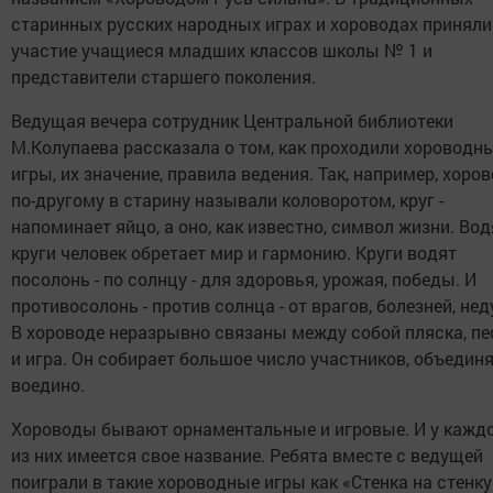
старинных русских народных играх и хороводах приняли
участие учащиеся младших классов школы № 1 и
представители старшего поколения.
Ведущая вечера сотрудник Центральной библиотеки
М.Колупаева рассказала о том, как проходили хороводн
игры, их значение, правила ведения. Так, например, хоро
по-другому в старину называли коловоротом, круг -
напоминает яйцо, а оно, как известно, символ жизни. Вод
круги человек обретает мир и гармонию. Круги водят
посолонь - по солнцу - для здоровья, урожая, победы. И
противосолонь - против солнца - от врагов, болезней, нед
В хороводе неразрывно связаны между собой пляска, пе
и игра. Он собирает большое число участников, объединя
воедино.
Хороводы бывают орнаментальные и игровые. И у кажд
из них имеется свое название. Ребята вместе с ведущей
поиграли в такие хороводные игры как «Стенка на стенку