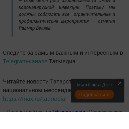
– Отмечается рост заболеваемости ОРВИ и
коронавирусной инфекции. Поэтому мы
должны соблюдать все ограничительные и
профилактические мероприятия, – отметил
Радмир Беляев.
Следите за самым важным и интересным в
Telegram-канале
Татмедиа
Читайте новости Татарстана в
Мы в Яндекс Дзен
национальном мессенджере MАХ:
Подписаться
https://max.ru/tatmedia
Подписывайтесь на
Telegram-канал
«Менделеевские
новости»