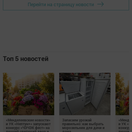
Перейти на страницу новости
Топ 5 новостей
«Менделеевские новости»
Запасаем урожай
«Мендел
и УК «Нептун+» запускают
правильно: как выбрать
и УК «Н
конкурс «ЧЭЧЭК фест» на
морозильник для дачи и
конкурс
лучший цветущий двор и
дома
лучший