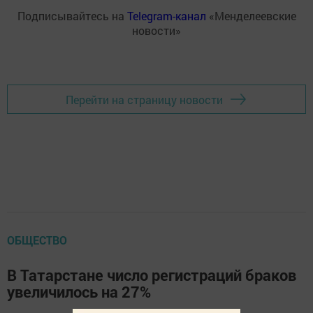
Подписывайтесь на
Telegram-канал
«Менделеевские
новости»
Перейти на страницу новости
ОБЩЕСТВО
В Татарстане число регистраций браков
увеличилось на 27%