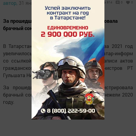
автор,
31 января 2022 - 16:40
814
0
0
За прошедший год 24 651 пара зарегистрировала
брачный союз.
В Татарстане число регистраций браков за 2021 год
увеличилось на 27%. Об этом
сообщает
Татар-информ
со ссылкой на начальника Управления записи актов
гражданского состояния Кабинета Министров РТ
Гульшата Нигматуллину.
За прошедший год 24 651 пара зарегистрировала
брачный союз, что на 5303 пары больше, нежели 2020
году.