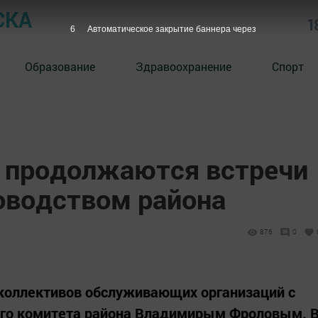
СКА
1
6
Автоматическое закрытие баннера через
Образование
Здравоохранение
Спорт
 продолжаются встречи
ководством района
876
0
 коллективов обслуживающих организаций с
ого комитета района Владимирым Фроловым. 