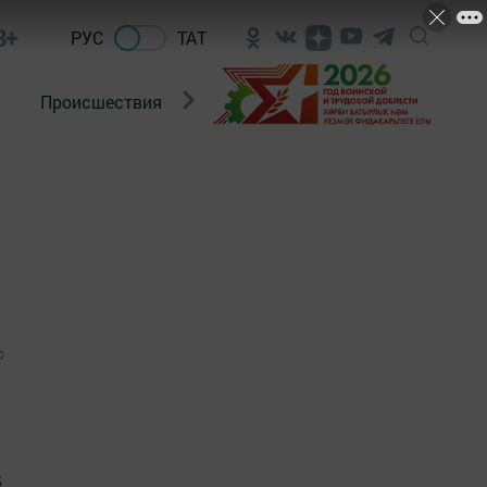
8+
РУС
ТАТ
Происшествия
Новости Госавтоинспекции
0
В