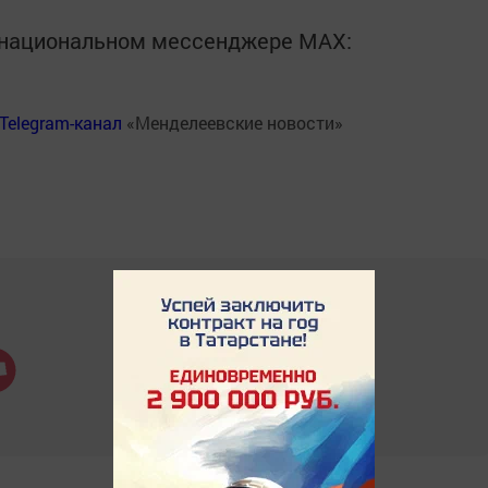
в национальном мессенджере MАХ:
Telegram-канал
«Менделеевские новости»