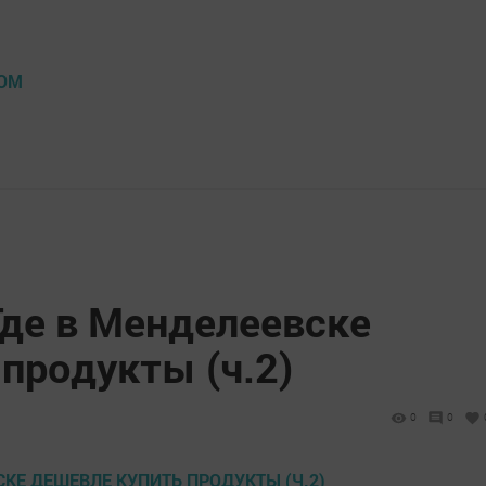
ВОМ
Где в Менделеевске
продукты (ч.2)
0
0