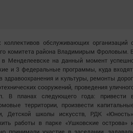
х коллективов обслуживающих организаций 
ого комитета района Владимирым Фроловым. 
о в Менделеевске на данный момент успешн
кие и 3 федеральные программы, куда входят
в здравоохранения и культуры, ремонты дорог
технических сооружений, проведения уличног
п. В планах следующего года: привести 
омовые территории, произвести капитальны
и, Детской школы искусств, РДК «Юность»
ить работы в парке «Ушковские острова» 
но принимали участие в заседании, задавал