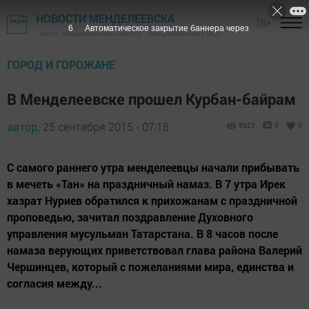
НОВОСТИ МЕНДЕЛЕЕВСКА
18+
4
Автоматическое закрытие баннера через
Газета "Менделеевские новости" - Менделеевский район
ГОРОД И ГОРОЖАНЕ
В Менделеевске прошел Курбан-байрам
автор,
25 сентября 2015 - 07:18
5923
0
0
С самого раннего утра менделеевцы начали прибывать
в мечеть «Тан» на праздничный намаз. В 7 утра Ирек
хазрат Нуриев обратился к прихожанам с праздничной
проповедью, зачитал поздравление Духовного
управления мусульман Татарстана. В 8 часов после
намаза верующих приветствовал глава района Валерий
Чершинцев, который с пожеланиями мира, единства и
согласия между...