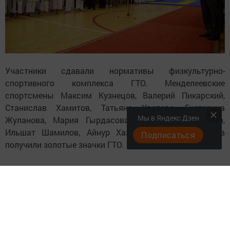
Участники сдавали нормативы физкультурно-
спортивного комплекса ГТО. Менделеевские
спортсмены Максим Кузнецов, Валерий Пикарский,
Станислав Хамитов, Татьяна Уватова, Екатерина
Мы в Яндекс Дзен
Жуланова, Мария Гырдасова, Виктория Пермякова,
Ильшат Шамилов, Айнур Хазиев, Фарман Мамедов
Подписаться
получили золотые значки ГТО.
1-место по кумитэ 12-13 лет Чернов Павел, 1-место по
кумитэ Асулбаев Максим, 1-место по кумитэ