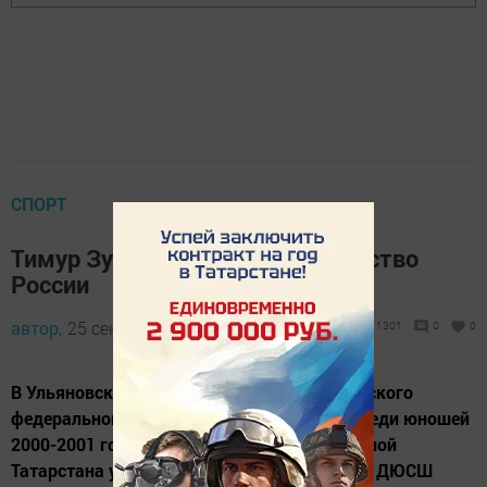
СПОРТ
Тимур Зубрин поедет на первенство
России
автор,
25 сентября 2015 - 05:23
1301
0
0
В Ульяновске прошло первенство Приволжского
федерального округа по вольной борьбе среди юношей
2000-2001 годов рождения. В составе сборной
Татарстана успешно выступил воспитанник ДЮСШ