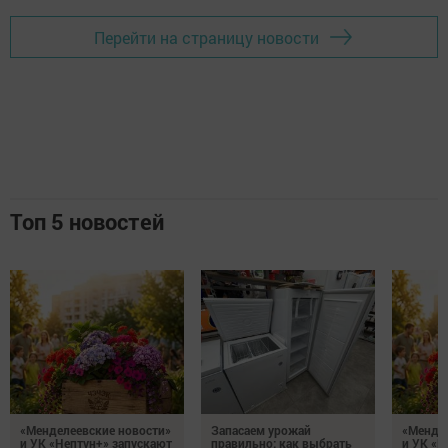
Перейти на страницу новости
Топ 5 новостей
«Менделеевские новости»
Запасаем урожай
«Мендел
и УК «Нептун+» запускают
правильно: как выбрать
и УК «Н