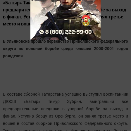
«Батыр» Тимур Зубрин, выигравший все
предварительные поединки в упорной борьбе за выход
в финал. Уступив борцу из Оренбурга, он занял третье
место и вошёл в состав сборной...
В Ульяновске прошло первенство Приволжского федерального
округа по вольной борьбе среди юношей 2000-2001 годов
рождения.
В составе сборной Татарстана успешно выступил воспитанник
ДЮСШ «Батыр» Тимур Зубрин, выигравший все
предварительные поединки в упорной борьбе за выход в
финал. Уступив борцу из Оренбурга, он занял третье место и
вошёл в состав сборной Приволжского федерального округа.
Теперь спортсмен готовится к финалу первенства России,