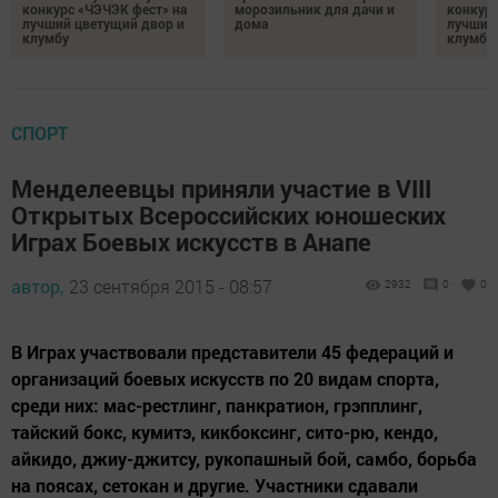
конкурс «ЧЭЧЭК фест» на
морозильник для дачи и
конкурс
лучший цветущий двор и
дома
лучший
клумбу
клумбу
СПОРТ
Менделеевцы приняли участие в VIII
Открытых Всероссийских юношеских
Играх Боевых искусств в Анапе
автор,
23 сентября 2015 - 08:57
2932
0
0
В Играх участвовали представители 45 федераций и
организаций боевых искусств по 20 видам спорта,
среди них: мас-рестлинг, панкратион, грэпплинг,
тайский бокс, кумитэ, кикбоксинг, сито-рю, кендо,
айкидо, джиу-джитсу, рукопашный бой, самбо, борьба
на поясах, сетокан и другие. Участники сдавали