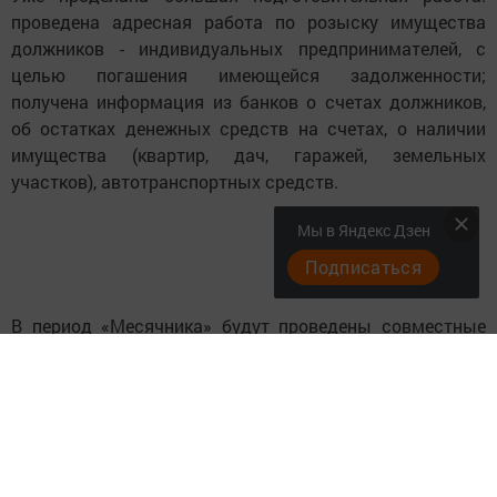
проведена адресная работа по розыску имущества
должников - индивидуальных предпринимателей, с
целью погашения имеющейся задолженности;
получена информация из банков о счетах должников,
об остатках денежных средств на счетах, о наличии
имущества (квартир, дач, гаражей, земельных
участков), автотранспортных средств.
Мы в Яндекс Дзен
Подписаться
В период «Месячника» будут проведены совместные
рейды по крупным рынкам и торговым центрам, в том
числе по месту фактического ведения деятельности
индивидуальных предпринимателей. Усилена работа по
временному ограничению выезда должников за
пределы Российской Федерации и по проведению
совместных рейдов с использованием аппаратно-