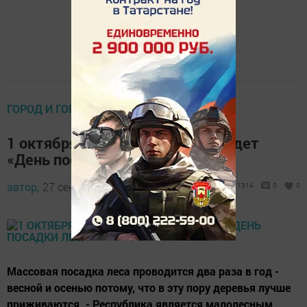
ГОРОД И ГОРОЖАНЕ
1 октября в Менделеевске пройдет
«День посадки леса»
автор,
27 сентября 2016 - 13:53
1314
0
0
Массовая посадка леса проводится два раза в год -
весной и осенью потому, что в эту пору деревья лучше
приживаются. - Республика является малолесным