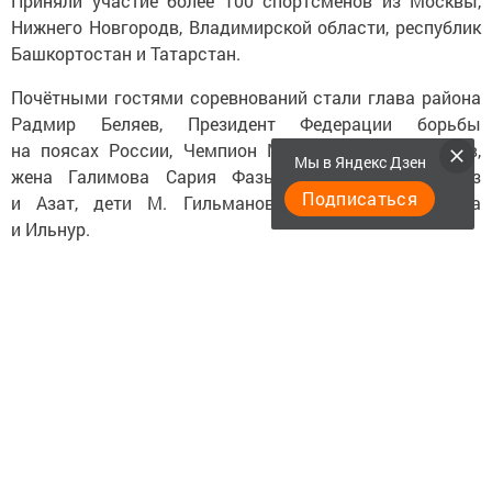
Приняли участие более 100 спортсменов из Москвы,
Нижнего Новгородв, Владимирской области, республик
Башкортостан и Татарстан.
Почётными гостями соревнований стали глава района
Радмир Беляев, Президент Федерации борьбы
на поясах России, Чемпион Мира Рушан Рамазанов,
Мы в Яндекс Дзен
жена Галимова Сария Фазылхаковна, дети Алмаз
Подписаться
и Азат, дети М. Гильманова — Ильдар, Альбина
и Ильнур.
По итогам схваток были определены победители
и призёры турнира.
Следите за самым важным и интересным в