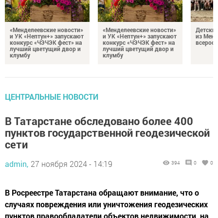
«Менделеевские новости»
«Менделеевские новости»
Детский
и УК «Нептун+» запускают
и УК «Нептун+» запускают
из Менд
конкурс «ЧЭЧЭК фест» на
конкурс «ЧЭЧЭК фест» на
всеросс
лучший цветущий двор и
лучший цветущий двор и
клумбу
клумбу
ЦЕНТРАЛЬНЫЕ НОВОСТИ
В Татарстане обследовано более 400
пунктов государственной геодезической
сети
admin,
27 ноября 2024 - 14:19
394
0
0
В Росреестре Татарстана обращают внимание, что о
случаях повреждения или уничтожения геодезических
пунктов правообладатели объектов недвижимости, на