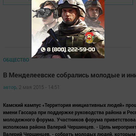
ОБЩЕСТВО
В Менделеевске собрались молодые и и
автор,
2 мая 2015 - 14:51
Камский кампус «Территория инициативных людей» прош
имени Гассара при поддержке руководства района и Рес
молодежного форума. Участников форума приветствова
исполкома района Валерий Чершинцев. - Цель мероприят
Валерий Чершинцев, - собрать молодых людей, которым