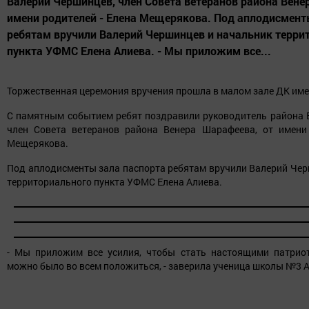
Валерий Чершинцев, член Совета ветеранов района Вене
имени родителей - Елена Мещерякова. Под аплодисмент
ребятам вручили Валерий Чершинцев и начальник терри
пункта УФМС Елена Алиева. - Мы приложим все...
Торжественная церемония вручения прошла в малом зале ДК име
С памятным событием ребят поздравили руководитель района 
член Совета ветеранов района Венера Шарафеева, от имени
Мещерякова.
Под аплодисменты зала паспорта ребятам вручили Валерий Чер
территориального пункта УФМС Елена Алиева.
- Мы приложим все усилия, чтобы стать настоящими патрио
можно было во всем положиться, - заверила ученица школы №3 