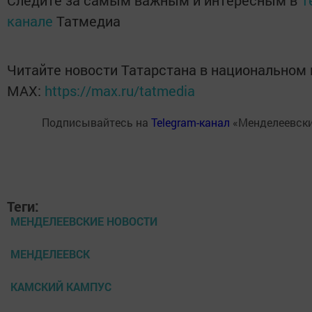
Следите за самым важным и интересным в
T
канале
Татмедиа
Читайте новости Татарстана в национальном
MАХ:
https://max.ru/tatmedia
Подписывайтесь на
Telegram-канал
«Менделеевски
Теги:
МЕНДЕЛЕЕВСКИЕ НОВОСТИ
МЕНДЕЛЕЕВСК
КАМСКИЙ КАМПУС