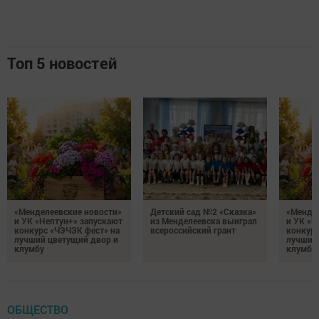
Топ 5 новостей
«Менделеевские новости»
Детский сад №2 «Сказка»
«Мендел
и УК «Нептун+» запускают
из Менделеевска выиграл
и УК «Н
конкурс «ЧЭЧЭК фест» на
всероссийский грант
конкурс
лучший цветущий двор и
лучший
клумбу
клумбу
ОБЩЕСТВО