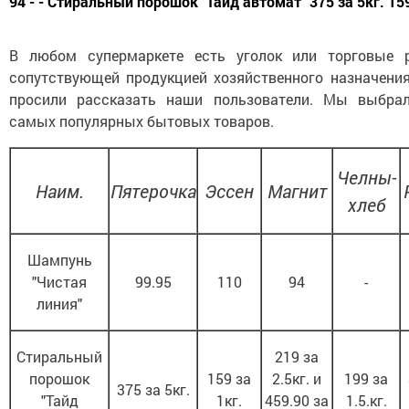
94 - - Стиральный порошок "Тайд автомат" 375 за 5кг. 159
В любом супермаркете есть уголок или торговые 
сопутствующей продукцией хозяйственного назначения
просили рассказать наши пользователи. Мы выбра
самых популярных бытовых товаров.
Челны-
Наим.
Пятерочка
Эссен
Магнит
хлеб
Шампунь
"Чистая
99.95
110
94
-
линия"
Стиральный
219 за
порошок
159 за
2.5кг. и
199 за
375 за 5кг.
"Тайд
1кг.
459.90 за
1.5.кг.