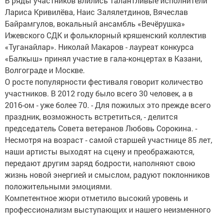
В ряды участников влились талантливые исполнители
Лариса Кривилёва, Наис Залялетдинов, Вячеслав
Байрамгулов, вокальный ансамбль «Вечёрушка»
Ижевского СДК и фольклорный кряшенский коллектив
«Туганайлар». Николай Макаров - лауреат конкурса
«Балкыш» принял участие в гала-концертах в Казани,
Волгограде и Москве.
О росте популярности фестиваля говорит количество
участников. В 2012 году было всего 30 человек, а в
2016-ом - уже более 70. - Для пожилых это прежде всего
праздник, возможность встретиться, - делится
председатель Совета ветеранов Любовь Сорокина. -
Несмотря на возраст - самой старшей участнице 85 лет,
наши артисты выходят на сцену и преображаются,
передают другим заряд бодрости, наполняют свою
жизнь новой энергией и смыслом, радуют поклонников
положительными эмоциями.
Компетентное жюри отметило высокий уровень и
профессионализм выступающих и нашего неизменного