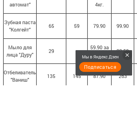
автомат"
4кг.
Зубная паста
65
59
79.90
99.90
"Колгейт"
Мыло для
59.90 за
29
-
32.50
лица "Дуру"
2шт
Мы в Яндекс Дзен
Подписаться
Отбеливатель
135
145
87.90
263
"Ваниш"
Следите за самым важным и интересным в