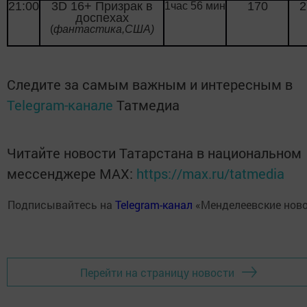
21:00
3
D
16+ Призрак в
170
2
1час 56 мин
доспехах
(
фантастика,США)
Следите за самым важным и интересным в
Telegram-канале
Татмедиа
Читайте новости Татарстана в национальном
мессенджере MАХ:
https://max.ru/tatmedia
Подписывайтесь на
Telegram-канал
«Менделеевские нов
Перейти на страницу новости