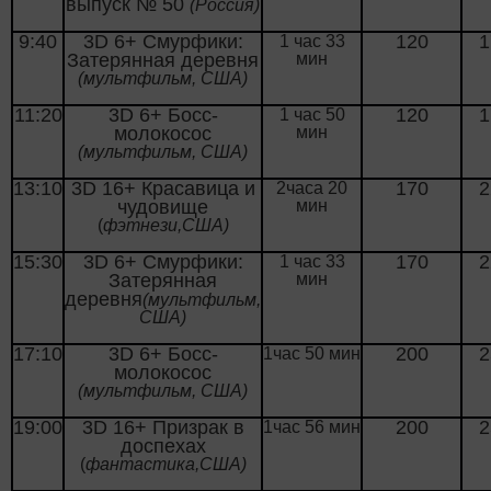
выпуск № 50
(Россия)
9:40
3
D
6+ Смурфики:
120
1
1 час 33
Затерянная деревня
мин
(мультфильм, США)
11:20
3
D
6+ Босс-
120
1
1 час 50
молокосос
мин
(мультфильм, США)
13:10
3
D
16+ Красавица и
170
2
2часа 20
чудовище
мин
(
фэтнези,США)
15:30
3
D
6+ Смурфики:
170
2
1 час 33
Затерянная
мин
деревня
(мультфильм,
США)
17:10
3
D
6+ Босс-
200
2
1час 50 мин
молокосос
(мультфильм, США)
19:00
3
D
16+ Призрак в
200
2
1час 56 мин
доспехах
(
фантастика,США)