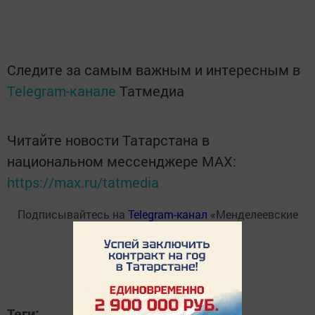
Следите за самым важным и интересным в
Telegram-канале
Татмедиа
Читайте новости Татарстана в
национальном мессенджере MАХ:
https://max.ru/tatmedia
Подписывайтесь на
Telegram-канал
«Менделеевские
новости»
Теги: