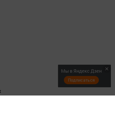
Мы в Яндекс Дзен
Подписаться
х
и
й