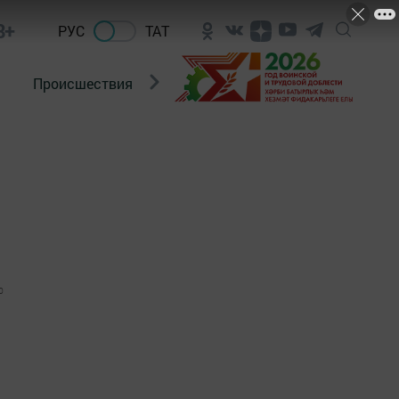
8+
РУС
ТАТ
Происшествия
Новости Госавтоинспекции
0