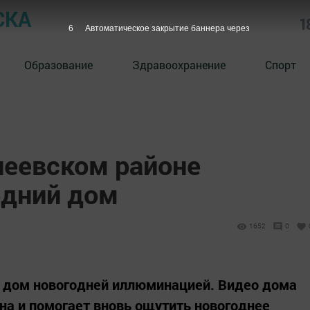
СКА
1
5
Автоматическое закрытие баннера через
Образование
Здравоохранение
Спорт
леевском районе
одний дом
1652
0
 дом новогодней иллюминацией. Видео дома
ана и помогает вновь ощутить новогоднее