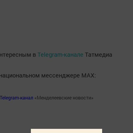
интересным в
Telegram-канале
Татмедиа
в национальном мессенджере MАХ:
Telegram-канал
«Менделеевские новости»