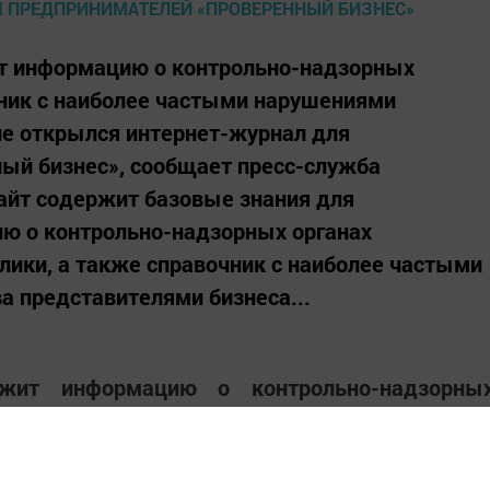
т информацию о контрольно-надзорных
чник с наиболее частыми нарушениями
не открылся интернет-журнал для
ый бизнес», сообщает пресс-служба
айт содержит базовые знания для
ю о контрольно-надзорных органах
лики, а также справочник с наиболее частыми
 представителями бизнеса...
жит информацию о контрольно-надзорны
равочник с наиболее частыми нарушениям
интернет-журнал для предпринимателе