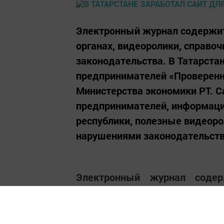
Электронный журнал содержи
органах, видеоролики, справо
законодательства. В Татарста
предпринимателей «Проверенн
Министерства экономики РТ. С
предпринимателей, информаци
республики, полезные видеоро
нарушениями законодательства
Электронный журнал содер
органах, видеоролики, сп
законодательства.
В Татарстане открылся 