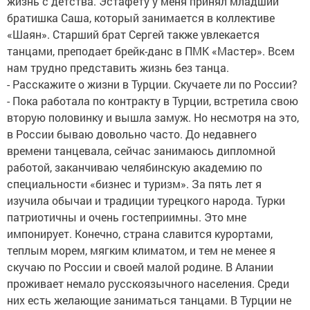
жизнь с детства. Эстафету у меня принял младший
братишка Саша, который занимается в коллективе
«Шаян». Старший брат Сергей также увлекается
танцами, преподает брейк-данс в ПМК «Мастер». Всем
нам трудно представить жизнь без танца.
- Расскажите о жизни в Турции. Скучаете ли по России?
- Пока работала по контракту в Турции, встретила свою
вторую половинку и вышла замуж. Но несмотря на это,
в России бываю довольно часто. До недавнего
времени танцевала, сейчас занимаюсь дипломной
работой, заканчиваю челябинскую академию по
специальности «бизнес и туризм». За пять лет я
изучила обычаи и традиции турецкого народа. Турки
патриотичны и очень гостеприимны. Это мне
импонирует. Конечно, страна славится курортами,
теплым морем, мягким климатом, и тем не менее я
скучаю по России и своей малой родине. В Алании
проживает немало русскоязычного населения. Среди
них есть желающие заниматься танцами. В Турции не