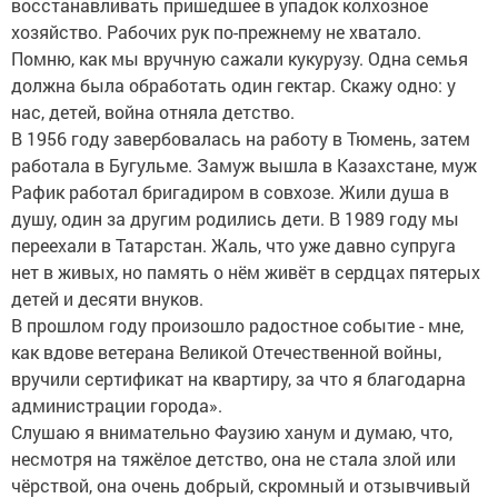
восстанавливать пришедшее в упадок колхозное
хозяйство. Рабочих рук по-прежнему не хватало.
Помню, как мы вручную сажали кукурузу. Одна семья
должна была обработать один гектар. Скажу одно: у
нас, детей, война отняла детство.
В 1956 году завербовалась на работу в Тюмень, затем
работала в Бугульме. Замуж вышла в Казахстане, муж
Рафик работал бригадиром в совхозе. Жили душа в
душу, один за другим родились дети. В 1989 году мы
переехали в Татарстан. Жаль, что уже давно супруга
нет в живых, но память о нём живёт в сердцах пятерых
детей и десяти внуков.
В прошлом году произошло радостное событие - мне,
как вдове ветерана Великой Отечественной войны,
вручили сертификат на квартиру, за что я благодарна
администрации города».
Слушаю я внимательно Фаузию ханум и думаю, что,
несмотря на тяжёлое детство, она не стала злой или
чёрствой, она очень добрый, скромный и отзывчивый