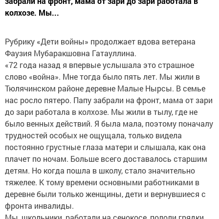
забрали на фронт, мама от зари до зари работала в
колхозе. Мы...
Рубрику «Дети войны» продолжает вдова ветерана
Фаузия Мубаракшовна Гатауллина.
«72 года назад я впервые услышала это страшное
слово «война». Мне тогда было пять лет. Мы жили в
Тюлячинском районе деревне Малые Нырсы. В семье
нас росло пятеро. Папу забрали на фронт, мама от зари
до зари работала в колхозе. Мы жили в тылу, где не
было венных действий. Я была мала, поэтому поначалу
трудностей особых не ощущала, только видела
постоянно грустные глаза матери и слышала, как она
плачет по ночам. Больше всего доставалось старшим
детям. Но когда пошла в школу, стало значительно
тяжелее. К тому времени основными работниками в
деревне были только женщины, дети и вернувшиеся с
фронта инвалиды.
Мы, школьники, работали на сенокосе, пололи грядки.