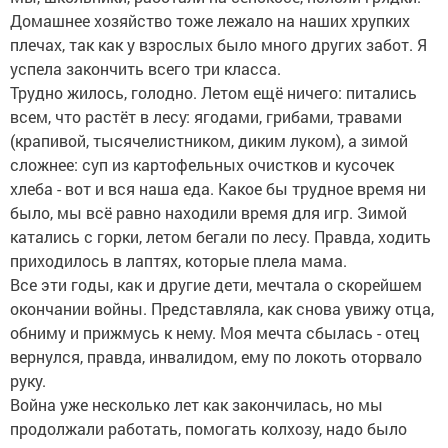
Домашнее хозяйство тоже лежало на наших хрупких
плечах, так как у взрослых было много других забот. Я
успела закончить всего три класса.
Трудно жилось, голодно. Летом ещё ничего: питались
всем, что растёт в лесу: ягодами, грибами, травами
(крапивой, тысячелистником, диким луком), а зимой
сложнее: суп из картофельных очистков и кусочек
хлеба - вот и вся наша еда. Какое бы трудное время ни
было, мы всё равно находили время для игр. Зимой
катались с горки, летом бегали по лесу. Правда, ходить
приходилось в лаптях, которые плела мама.
Все эти годы, как и другие дети, мечтала о скорейшем
окончании войны. Представляла, как снова увижу отца,
обниму и прижмусь к нему. Моя мечта сбылась - отец
вернулся, правда, инвалидом, ему по локоть оторвало
руку.
Война уже несколько лет как закончилась, но мы
продолжали работать, помогать колхозу, надо было