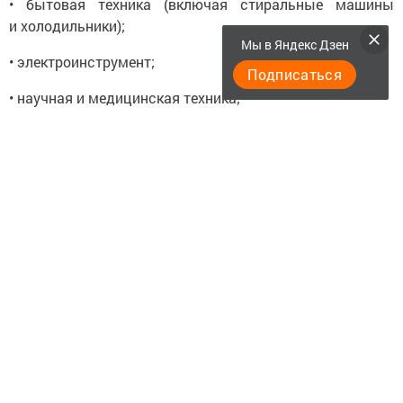
• бытовая техника (включая стиральные машины
и холодильники);
Мы в Яндекс Дзен
• электроинструмент;
Подписаться
• научная и медицинская техника;
• телефоны и персональные гаджеты;
• электронные и электрические игрушки;
• картриджи (не должны превышать 10% объема
сдаваемой техники).
Прием батареек; оборудования, помеченного знаком
радиации; ламп в рамках программы
не осуществляется.