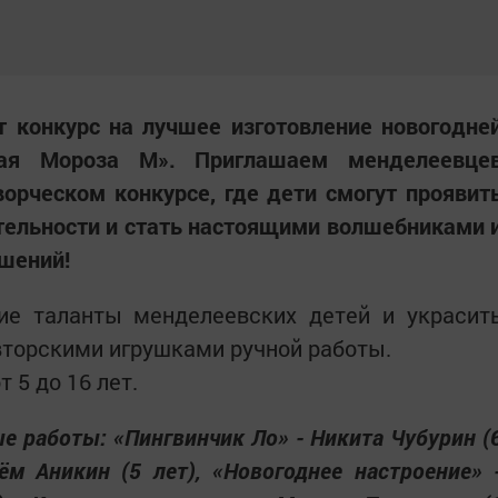
 конкурс на лучшее изготовление новогодне
кая Мороза М». Приглашаем менделеевце
ворческом конкурсе, где дети смогут проявит
тельности и стать настоящими волшебниками 
шений!
ие таланты менделеевских детей и украсит
авторскими игрушками ручной работы.
т 5 до 16 лет.
е работы: «Пингвинчик Ло» - Никита Чубурин (
тём Аникин (5 лет), «Новогоднее настроение» 