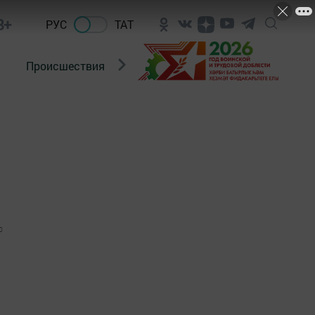
8+
РУС
ТАТ
Происшествия
Новости Госавтоинспекции
0