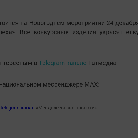
тоится на Новогоднем мероприятии 24 декабр
пеха». Все конкурсные изделия украсят ёлк
интересным в
Telegram-канале
Татмедиа
в национальном мессенджере MАХ:
Telegram-канал
«Менделеевские новости»