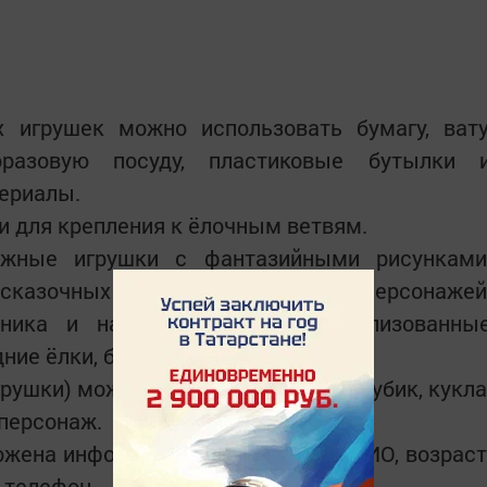
.
х игрушек можно использовать бумагу, вату
норазовую посуду, пластиковые бутылки 
ериалы.
и для крепления к ёлочным ветвям.
ожные игрушки с фантазийными рисунками
сказочных и мультипликационных персонажей
дника и наступающего года, стилизованны
ние ёлки, бусы, шары и т.п.
рушки) может быть любая: шарик, кубик, кукла
 персонаж.
ожена информация об участнике: ФИО, возраст
 телефон.