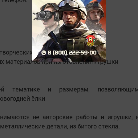
творческих и технических решений
их материалов при изготовлении игрушки
ней тематике и размерам, позволяющи
новогодней ёлки
инимаются не авторские работы и игрушки, 
металлические детали, из битого стекла.