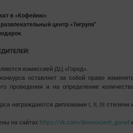
кат в «Кофейню»
 развлекательный центр «Тигруля"
подарок
ЕДИТЕЛЕЙ:
еляются комиссией ДЦ «Город».
конкурса оставляет за собой право изменят
его проведения и на определение количеств
са награждаются дипломами I, II, III степени 
щены на сайтах
https://vk.com/delovoicent_gorod