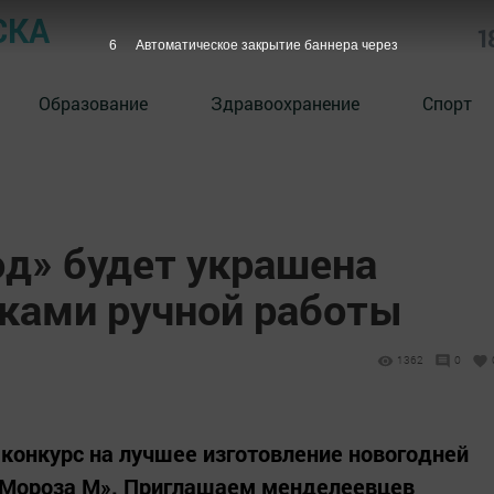
СКА
1
5
Автоматическое закрытие баннера через
Образование
Здравоохранение
Спорт
од» будет украшена
ками ручной работы
1362
0
конкурс на лучшее изготовление новогодней
 Мороза М». Приглашаем менделеевцев