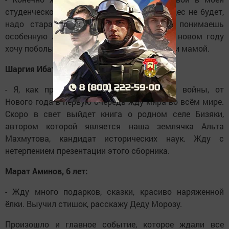
студенческой жизни сессии. Знаю, что чудес не будет,
надо стараться самой! Вдали от дома понимаешь
особенную любовь родителей, поэтому в новом году
хочу побольше времени проводить с папой и мамой.
Шаргия Ибатуллина, ветеран труда:
- Я, как представитель детей поколения войны, от
Нового года в первую очередь жду мира во всём мире.
Скоро в свет выйдет книга о родном селе Бизяки,
автором которой является наша землячка Альта
Махмутова, кандидат исторических наук. Жду с
нетерпением презентации этого сборника.
Марат Аминов, 6 лет:
- Жду много подарков, сказки, красиво наряженной
ёлки. Выучил стишок, расскажу Деду Морозу.
Произошло и главное событие, которое ждали все