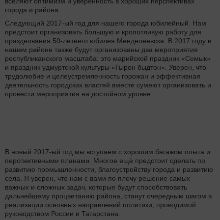
вселяют оптимизм и уверенность в хороших перспективах
города и района.
Следующий 2017-ый год для нашего города юбилейный. Нам
предстоит организовать большую и кропотливую работу для
празднования 50-летнего юбилея Менделеевска. В 2017 году в
нашем районе также будут организованы два мероприятия
республиканского масштаба: это марийской праздник «Семык»
и праздник удмуртской культуры «Гырон быдтон». Уверен, что
трудолюбие и целеустремленность горожан и эффективная
деятельность городских властей вместе сумеют организовать и
провести мероприятия на достойном уровне.
В новый 2017-ый год мы вступаем с хорошим багажом опыта и
перспективными планами. Многое ещё предстоит сделать по
развитию промышленности, благоустройству города и развитию
села. Я уверен, что нам с вами по плечу решение самых
важных и сложных задач, которые будут способствовать
дальнейшему процветанию района, станут очередным шагом в
реализации основных направлений политики, проводимой
руководством России и Татарстана.