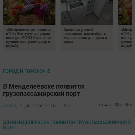
«Менделеевские новости»
Запасаем урожай
«Мендел
и УК «Нептун+» запускают
правильно: как выбрать
и УК «Н
конкурс «ЧЭЧЭК фест» на
морозильник для дачи и
конкурс
лучший цветущий двор и
дома
лучший
клумбу
клумбу
ГОРОД И ГОРОЖАНЕ
В Менделеевске появится
грузопассажирский порт
автор,
31 декабря 2016 - 10:59
2213
0
0