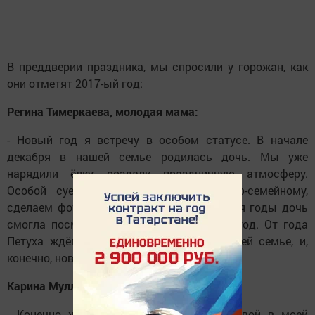
В преддверии праздника, мы спросили у горожан, как
они отметят 2017-ый год:
Регина Тимеркаева, молодая мама:
- Новый год я встречу в особом статусе. В начале
декабря в нашей семье родилась дочь. Мы уже
нарядили ёлку, создали праздничную атмосферу.
Особой суеты не хочется, посидим по-семейному,
сделаем фото-, видеосъёмку, чтобы спустя годы дочь
смогла посмотреть свой первый Новый год. От года
Петуха ждём здоровья, процветания нашей семье, и,
конечно, новых впечатлений и эмоций.
Карина Муллахметова, студентка КФУ:
- Конечно же успешного завершения первой в моей