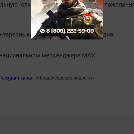
тельную открытку, цветы и добрые пожелани
интересным в
Telegram-канале
Татмедиа
в национальном мессенджере MАХ:
Telegram-канал
«Менделеевские новости»