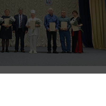
сть 100-летнего юбилея здравницы «Шифалы
я.
ор санатория Салим Хабибуллин, главный вра