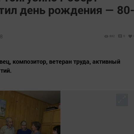
тил день рождения — 80
48
882
0
вец, композитор, ветеран труда, активный
тий.