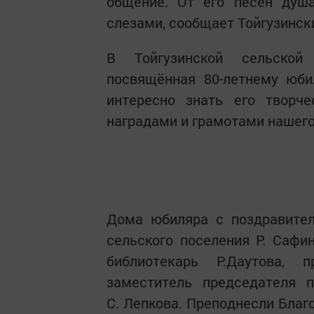
общение. От его песен душа
слезами, сообщает Тойгузинск
В Тойгузинской сельской
посвящённая 80-летнему юби
интересно знать его творч
наградами и грамотами нашего
Дома юбиляра с поздравител
сельского поселения Р. Сафин
библиотекарь Р.Даутова, 
заместитель председателя п
С. Лепкова. Преподнесли Благ