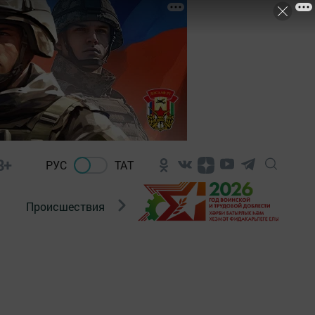
8+
РУС
ТАТ
Происшествия
Новости Госавтоинспекции