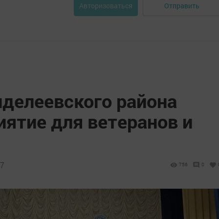
Отправить
Авторизоваться
нделеевского района
ятие для ветеранов и
47
756
0