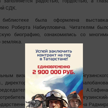
 заполняется радостью, гордостью, а глаз
ий СДК.
 библиотеке была оформлена выставка
лею Роберта Набиулловича. Читателям был
ескую биографию, ознакомились со многим
 земляка.
ьным визитом посетили глава Тойгузинског
., директор Тойгузинского СДК Р. Балобанова
председатель совета ветеранов А.Сафина
отребительского кооператива «Тойгузинский
одарственное письмо от главы района Радмир