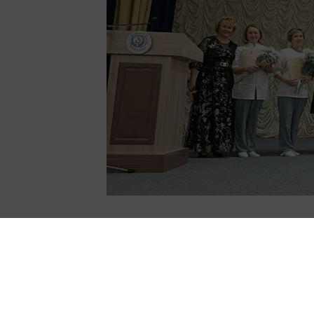
Юбилейные мероприятия, в че
су-Ижминводы» продолжаютс
Коллектив поздравили директ