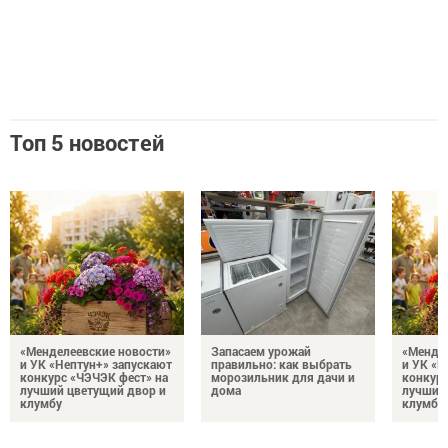
Топ 5 новостей
«Менделеевские новости»
Запасаем урожай
«Мендел
и УК «Нептун+» запускают
правильно: как выбрать
и УК «Н
конкурс «ЧЭЧЭК фест» на
морозильник для дачи и
конкурс
лучший цветущий двор и
дома
лучший
клумбу
клумбу