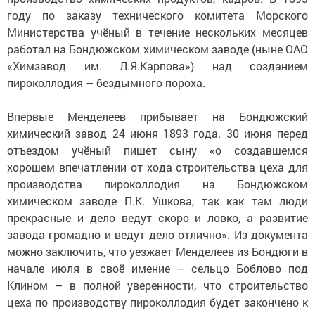
году по заказу технического комитета Морского
Министерства учёный в течение нескольких месяцев
работал на
Бондюжском
химическом заводе (ныне ОАО
«Химзавод им. Л.Я.Карпова») над созданием
пироколлодия – бездымного пороха.
Впервые Менделеев прибывает на
Бондюжский
химический завод 24 июня 1893 года. 30 июня перед
отъездом учёный пишет сыну «о создавшемся
хорошем впечатлении от хода строительства цеха для
производства
пироколлодия
на
Бондюжском
химическом заводе П.К. Ушкова, так как там люди
прекрасные и дело ведут скоро и ловко, а развитие
завода громадно и ведут дело отлично». Из документа
можно заключить, что уезжает Менделеев из
Бондюги
в
начале июля в своё имение – сельцо
Боблово
под
Клином – в полной уверенности, что строительство
цеха по производству
пироколлодия
будет закончено к