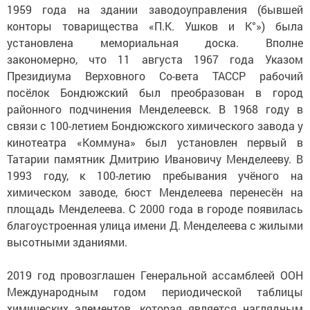
1959 года на здании заводоуправления (бывшей
конторы товарищества «П.К. Ушков и К°») была
установлена мемориальная доска. Вполне
закономерно, что 11 августа 1967 года Указом
Президиума Верховного Со-вета ТАССР рабочий
посёлок
Бондюжский
был преобразован в город
районного подчинения Менделеевск. В 1968 году в
связи с 100-летием
Бондюжского
химического завода у
кинотеатра «Коммуна» был установлен первый в
Татарии памятник Дмитрию Ивановичу Менделееву. В
1993 году, к 100-летию пребывания учёного на
химическом заводе, бюст Менделеева перенесён на
площадь Менделеева. С 2000 года в городе появилась
благоустроенная улица имени Д. Менделеева с жилыми
высотными зданиями.
2019 год провозглашен Генеральной ассамблеей ООН
Международным годом периодической таблицы
химических элементов, которая является наглядным