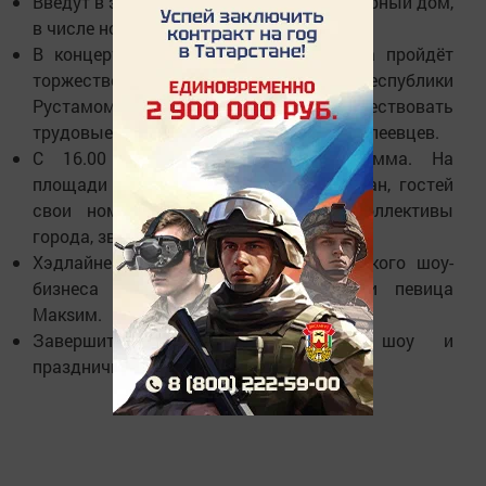
Введут в эксплуатацию жилой 68-квартирный дом,
в числе новосёлов будут и дети сироты.
В концертном зале ДК им. С Гассара пройдёт
торжественный прием Президентом республики
Рустамом Миннихановым, где будут чествовать
трудовые династии, заслуженных менделеевцев.
С 16.00 начнется вечерняя программа. На
площади ДК им. С.Гассара для горожан, гостей
свои номера подарят творческие коллективы
города, звезды татарской эстрады.
Хэдлайнерами станут звезды российского шоу-
бизнеса - ансамбль «Самоцветы» и певица
Макsим.
Завершится праздник лазерным шоу и
праздничным салютом.