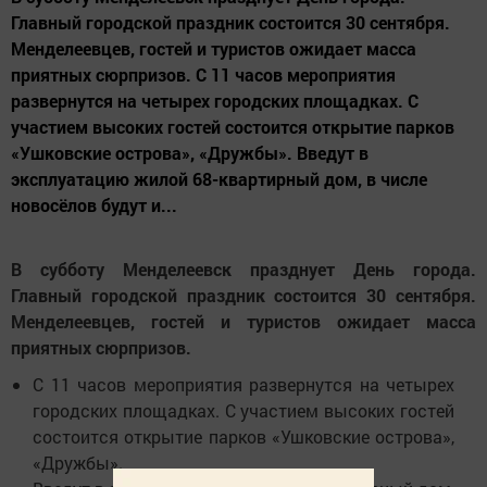
Главный городской праздник состоится 30 сентября.
Менделеевцев, гостей и туристов ожидает масса
приятных сюрпризов. С 11 часов мероприятия
развернутся на четырех городских площадках. С
участием высоких гостей состоится открытие парков
«Ушковские острова», «Дружбы». Введут в
эксплуатацию жилой 68-квартирный дом, в числе
новосёлов будут и...
В субботу Менделеевск празднует День города.
Главный городской праздник состоится 30 сентября.
Менделеевцев, гостей и туристов ожидает масса
приятных сюрпризов.
С 11 часов мероприятия развернутся на четырех
городских площадках. С участием высоких гостей
состоится открытие парков «Ушковские острова»,
«Дружбы».