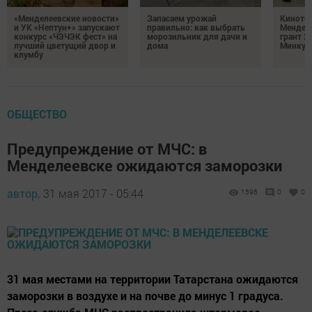
«Менделеевские новости»
Запасаем урожай
Кинотеа
и УК «Нептун+» запускают
правильно: как выбрать
Мендел
конкурс «ЧЭЧЭК фест» на
морозильник для дачи и
грант 2
лучший цветущий двор и
дома
Минкул
клумбу
ОБЩЕСТВО
Предупреждение от МЧС: в
Менделеевске ожидаются заморозки
автор,
31 мая 2017 - 05:44
1596
0
0
31 мая местами на территории Татарстана ожидаются
заморозки в воздухе и на почве до минус 1 градуса.