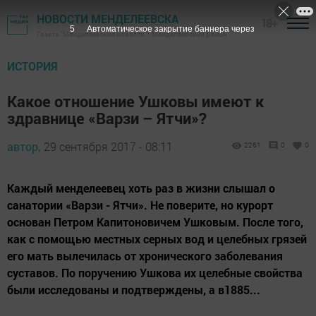
НОВОСТИ МЕНДЕЛЕЕВСКА
18+
4
Автоматическое закрытие баннера через
Газета "Менделеевские новости" - Менделеевский район
ИСТОРИЯ
Какое отношение Ушковы имеют к
здравнице «Варзи – Ятчи»?
автор,
29 сентября 2017 - 08:11
2261
0
0
Каждый менделеевец хоть раз в жизни слышал о
санатории «Варзи - Ятчи». Не поверите, но курорт
основан Петром Капитоновичем Ушковым. После того,
как с помощью местных серных вод и целебных грязей
его мать вылечилась от хронического заболевания
суставов. По поручению Ушкова их целебные свойства
были исследованы и подтверждены, а в1885...